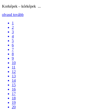
Korképek – kórképek ...
olvasd tovább
1
2
3
4
5
6
7
8
9
10
11
12
13
14
15
16
17
18
19
20