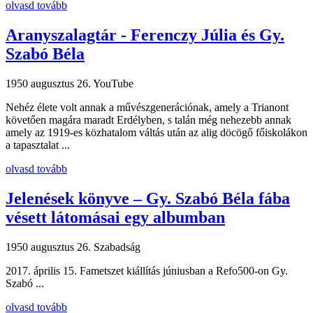
olvasd tovább
Aranyszalagtár - Ferenczy Júlia és Gy.
Szabó Béla
1950 augusztus 26.
YouTube
Nehéz élete volt annak a művészgenerációnak, amely a Trianont
követően magára maradt Erdélyben, s talán még nehezebb annak
amely az 1919-es közhatalom váltás után az alig döcögő főiskolákon
a tapasztalat ...
olvasd tovább
Jelenések könyve – Gy. Szabó Béla fába
vésett látomásai egy albumban
1950 augusztus 26.
Szabadság
2017. április 15. Fametszet kiállítás júniusban a Refo500-on Gy.
Szabó ...
olvasd tovább