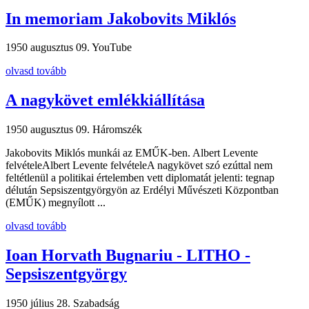
In memoriam Jakobovits Miklós
1950 augusztus 09.
YouTube
olvasd tovább
A nagykövet emlékkiállítása
1950 augusztus 09.
Háromszék
Jakobovits Miklós munkái az EMŰK-ben. Albert Levente
felvételeAlbert Levente felvételeA nagykövet szó ezúttal nem
feltétlenül a politikai értelemben vett diplomatát jelenti: tegnap
délután Sepsiszentgyörgyön az Erdélyi Művészeti Központban
(EMŰK) megnyílott ...
olvasd tovább
Ioan Horvath Bugnariu - LITHO -
Sepsiszentgyörgy
1950 július 28.
Szabadság