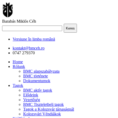
Barabás Miklós Céh
Keres
Versiune în limba română
kontakt@bmceh.ro
0747 279370
Home
Rólunk
BMC alapszabályzata
BMC története
Dokumentumok
Tagok
BMC aktív tagok
Elődeink
Vezetőség
BMC Tiszteletbeli tagok
Tagok a Kolozsvár társaságnál
Kolozsvári Véndiákok