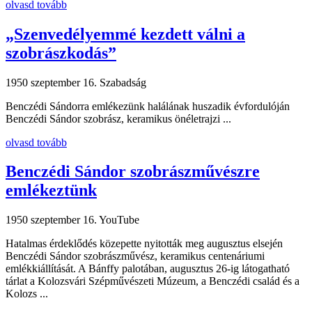
olvasd tovább
„Szenvedélyemmé kezdett válni a
szobrászkodás”
1950 szeptember 16.
Szabadság
Benczédi Sándorra emlékezünk halálának huszadik évfordulóján
Benczédi Sándor szobrász, keramikus önéletrajzi ...
olvasd tovább
Benczédi Sándor szobrászművészre
emlékeztünk
1950 szeptember 16.
YouTube
Hatalmas érdeklődés közepette nyitották meg augusztus elsején
Benczédi Sándor szobrászművész, keramikus centenáriumi
emlékkiállítását. A Bánffy palotában, augusztus 26-ig látogatható
tárlat a Kolozsvári Szépművészeti Múzeum, a Benczédi család és a
Kolozs ...