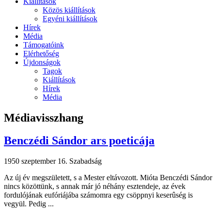
Kiállítások
Közös kiállítások
Egyéni kiállítások
Hírek
Média
Támogatóink
Elérhetőség
Újdonságok
Tagok
Kiállítások
Hírek
Média
Médiavisszhang
Benczédi Sándor ars poeticája
1950 szeptember 16.
Szabadság
Az új év megszületett, s a Mester eltávozott. Mióta Benczédi Sándor
nincs közöttünk, s annak már jó néhány esztendeje, az évek
fordulójának eufóriájába számomra egy csöppnyi keserûség is
vegyül. Pedig ...