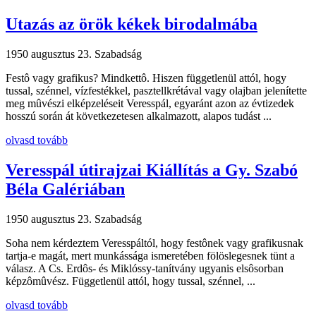
Utazás az örök kékek birodalmába
1950 augusztus 23.
Szabadság
Festô vagy grafikus? Mindkettô. Hiszen függetlenül attól, hogy
tussal, szénnel, vízfestékkel, pasztellkrétával vagy olajban jelenítette
meg mûvészi elképzeléseit Veresspál, egyaránt azon az évtizedek
hosszú során át következetesen alkalmazott, alapos tudást ...
olvasd tovább
Veresspál útirajzai Kiállítás a Gy. Szabó
Béla Galériában
1950 augusztus 23.
Szabadság
Soha nem kérdeztem Veresspáltól, hogy festônek vagy grafikusnak
tartja-e magát, mert munkássága ismeretében fölöslegesnek tünt a
válasz. A Cs. Erdôs- és Miklóssy-tanítvány ugyanis elsôsorban
képzômûvész. Függetlenül attól, hogy tussal, szénnel, ...
olvasd tovább