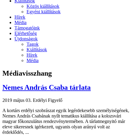
Kiállítások
Közös kiállítások
Egyéni kiállítások
Hírek
Média
Támogatóink
Elérhetőség
Újdonságok
Tagok
Kiállítások
Hírek
Média
Médiavisszhang
Nemes András Csaba tárlata
2019 május 03.
Erdélyi Figyelő
A kortárs erdélyi szobrászat egyik legérdekesebb személyiségének,
Nemes András Csabának nyílt tematikus kiállítása a kolozsvári
magyar főkonzulátus rendezvénytermében. A tárlatmegnyitó már
eleve sikeresnek igérkezett, ugyanis olyan arányú volt az
érdeklődés, ...