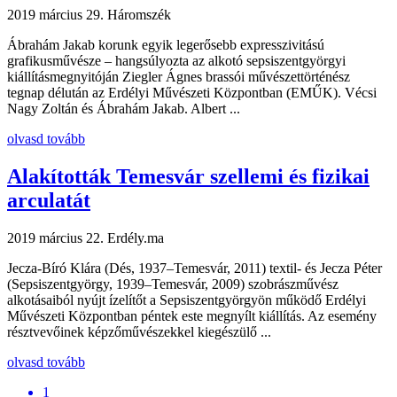
2019 március 29.
Háromszék
Ábrahám Jakab korunk egyik legerősebb expresszivitású
grafikusművésze – hangsúlyozta az alkotó sepsiszentgyörgyi
kiállításmegnyitóján Ziegler Ágnes brassói művészettörténész
tegnap délután az Erdélyi Művészeti Központ­ban (EMŰK). Vécsi
Nagy Zoltán és Ábrahám Jakab. Albert ...
olvasd tovább
Alakították Temesvár szellemi és fizikai
arculatát
2019 március 22.
Erdély.ma
Jecza-Bíró Klára (Dés, 1937–Temesvár, 2011) textil- és Jecza Péter
(Sepsiszentgyörgy, 1939–Temesvár, 2009) szobrászművész
alkotásaiból nyújt ízelítőt a Sepsiszentgyörgyön működő Erdélyi
Művészeti Központban péntek este megnyílt kiállítás. Az esemény
résztvevőinek képzőművészekkel kiegészülő ...
olvasd tovább
1