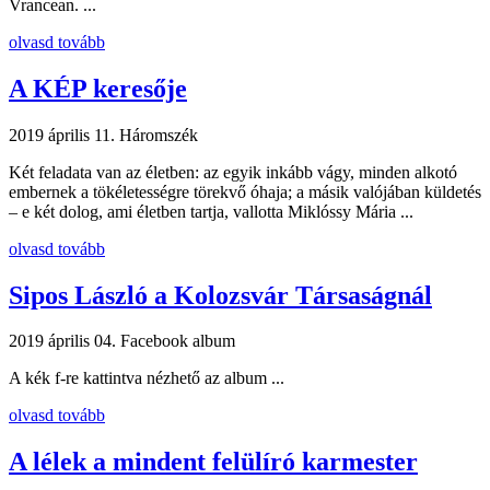
Vrancean. ...
olvasd tovább
A KÉP keresője
2019 április 11.
Háromszék
Két feladata van az életben: az egyik inkább vágy, minden alkotó
embernek a tökéletességre törekvő óhaja; a másik valójában küldetés
– e két dolog, ami életben tartja, vallotta Miklóssy Mária ...
olvasd tovább
Sipos László a Kolozsvár Társaságnál
2019 április 04.
Facebook album
A kék f-re kattintva nézhető az album ...
olvasd tovább
A lélek a mindent felülíró karmester