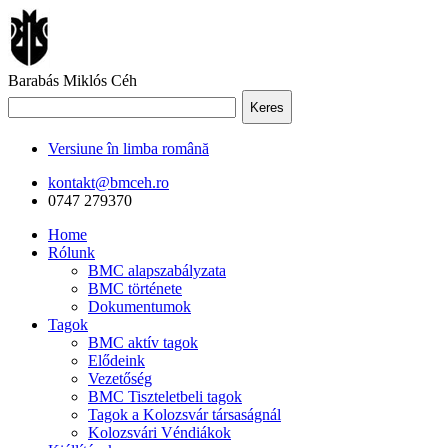
Barabás Miklós Céh
Keres
Versiune în limba română
kontakt@bmceh.ro
0747 279370
Home
Rólunk
BMC alapszabályzata
BMC története
Dokumentumok
Tagok
BMC aktív tagok
Elődeink
Vezetőség
BMC Tiszteletbeli tagok
Tagok a Kolozsvár társaságnál
Kolozsvári Véndiákok