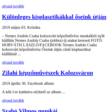
olvasd tovább
Különleges kisplasztikákkal őseink útján
2019 május 03.
Krónika
– Nemes András Csaba kolozsvári képzőművész munkáiból nyílt
kiállítás Nemes András Csaba (jobbra) új utakat keresett FOTÓ:
HORVÁTH LÁSZLÓ/FACEBOOK Nemes András Csaba
kolozsvári képzőművész Őseink útján című kisplasztikai
kiállítását ...
olvasd tovább
Zilahi képzőművészek Kolozsváron
2019 április 30.
Facebook album
A kék f-re kattintva nézhető az album ...
olvasd tovább
Szabó Vilmos munkái