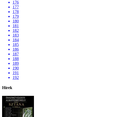
176
177
178
179
180
181
182
183
184
185
186
187
188
189
190
191
192
Hírek