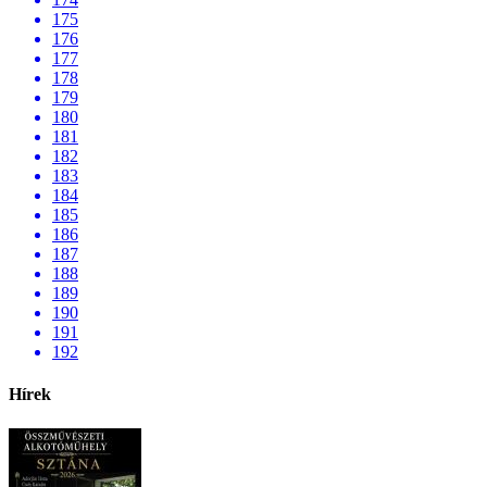
175
176
177
178
179
180
181
182
183
184
185
186
187
188
189
190
191
192
Hírek