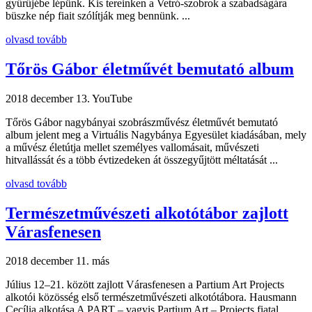
gyűrűjébe lépünk. Kis tereinken a Vetró-szobrok a szabadságára
büszke nép fiait szólítják meg bennünk. ...
olvasd tovább
Tőrös Gábor életművét bemutató album
2018 december 13.
YouTube
Tőrös Gábor nagybányai szobrászművész életművét bemutató
album jelent meg a Virtuális Nagybánya Egyesület kiadásában, mely
a művész életútja mellet személyes vallomásait, művészeti
hitvallássát és a több évtizedeken át összegyűjtött méltatását ...
olvasd tovább
Természetművészeti alkotótábor zajlott
Várasfenesen
2018 december 11.
más
Július 12–21. között zajlott Várasfenesen a Partium Art Projects
alkotói közösség első természetművészeti alkotótábora. Hausmann
Cecília alkotása A PART – vagyis Partium Art – Projects fiatal