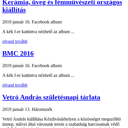
Kerámia, üveg és fémművészeti országos
kiállítás
2019 január 16.
Facebook album
A kék f-re kattintva nézhető az album ...
olvasd tovább
BMC 2016
2019 január 16.
Facebook album
A kék f-re kattintva nézhető az album ...
olvasd tovább
Vetró András születésnapi tárlata
2019 január 13.
Háromszék
Vetró András kiállítása Kézdivásárhelyen a közösséget megszólító
ünnep, művei által városunk terein a szabadság harcosainak védő