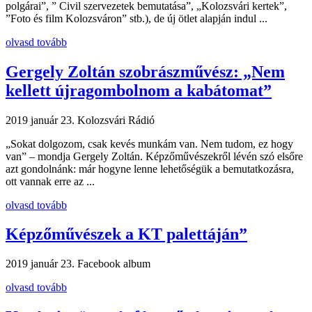
polgárai”, ” Civil szervezetek bemutatása”, „Kolozsvári kertek”,
”Foto és film Kolozsváron” stb.), de új ötlet alapján indul ...
olvasd tovább
Gergely Zoltán szobrászművész: „Nem
kellett újragombolnom a kabátomat”
2019 január 23.
Kolozsvári Rádió
„Sokat dolgozom, csak kevés munkám van. Nem tudom, ez hogy
van” – mondja Gergely Zoltán. Képzőművészekről lévén szó elsőre
azt gondolnánk: már hogyne lenne lehetőségük a bemutatkozásra,
ott vannak erre az ...
olvasd tovább
Képzőművészek a KT palettáján”
2019 január 23.
Facebook album
olvasd tovább