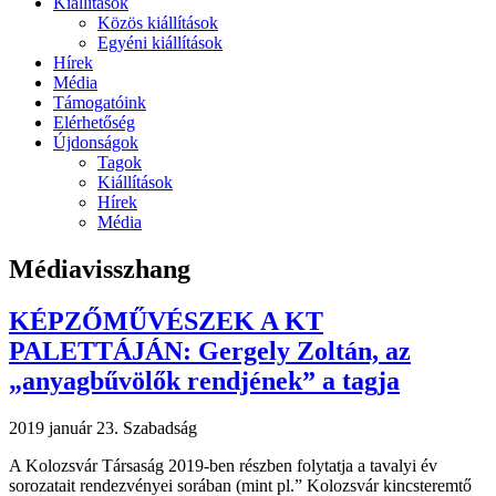
Kiállítások
Közös kiállítások
Egyéni kiállítások
Hírek
Média
Támogatóink
Elérhetőség
Újdonságok
Tagok
Kiállítások
Hírek
Média
Médiavisszhang
KÉPZŐMŰVÉSZEK A KT
PALETTÁJÁN: Gergely Zoltán, az
„anyagbűvölők rendjének” a tagja
2019 január 23.
Szabadság
A Kolozsvár Társaság 2019-ben részben folytatja a tavalyi év
sorozatait rendezvényei sorában (mint pl.” Kolozsvár kincsteremtő