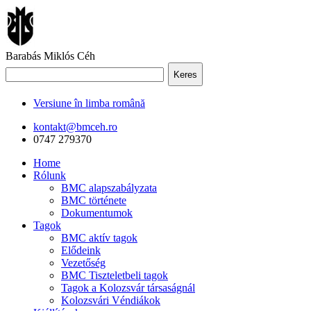
Barabás Miklós Céh
Keres
Versiune în limba română
kontakt@bmceh.ro
0747 279370
Home
Rólunk
BMC alapszabályzata
BMC története
Dokumentumok
Tagok
BMC aktív tagok
Elődeink
Vezetőség
BMC Tiszteletbeli tagok
Tagok a Kolozsvár társaságnál
Kolozsvári Véndiákok