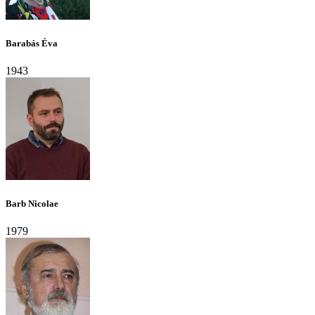
Barabás Éva
1943
Barb Nicolae
1979