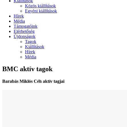
Kiállítások
Közös kiállítások
Egyéni kiállítások
Hírek
Média
Támogatóink
Elérhetőség
Újdonságok
Tagok
Kiállítások
Hírek
Média
BMC aktív tagok
Barabás Miklós Céh aktív tagjai