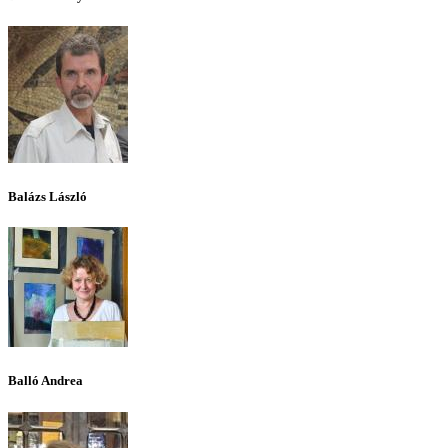
Balázs László
Balló Andrea