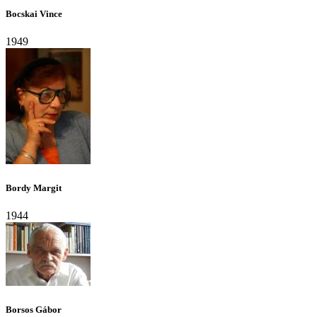
Bocskai Vince
1949
Bordy Margit
1944
Borsos Gábor