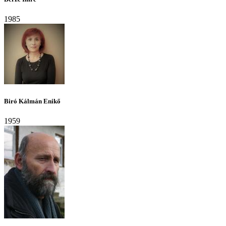
1985
Biró Kálmán Enikő
1959