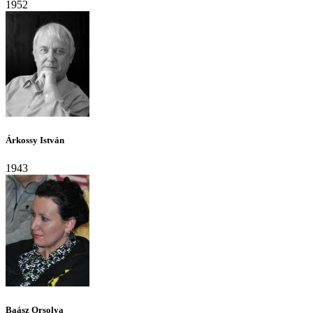
1952
Árkossy István
1943
Baász Orsolya