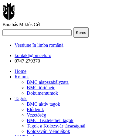
Barabás Miklós Céh
Keres
Versiune în limba română
kontakt@bmceh.ro
0747 279370
Home
Rólunk
BMC alapszabályzata
BMC története
Dokumentumok
Tagok
BMC aktív tagok
Elődeink
Vezetőség
BMC Tiszteletbeli tagok
Tagok a Kolozsvár társaságnál
Kolozsvári Véndiákok