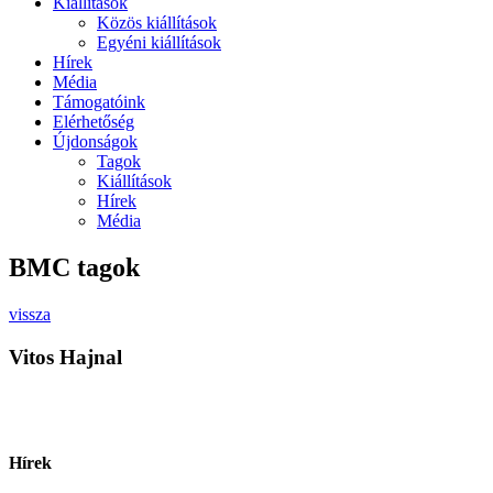
Kiállítások
Közös kiállítások
Egyéni kiállítások
Hírek
Média
Támogatóink
Elérhetőség
Újdonságok
Tagok
Kiállítások
Hírek
Média
BMC tagok
vissza
Vitos Hajnal
Hírek