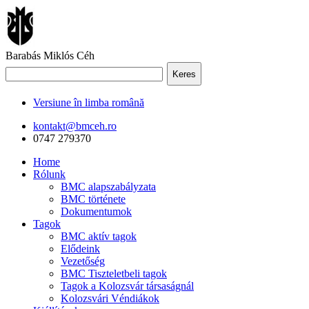
Barabás Miklós Céh
Keres
Versiune în limba română
kontakt@bmceh.ro
0747 279370
Home
Rólunk
BMC alapszabályzata
BMC története
Dokumentumok
Tagok
BMC aktív tagok
Elődeink
Vezetőség
BMC Tiszteletbeli tagok
Tagok a Kolozsvár társaságnál
Kolozsvári Véndiákok