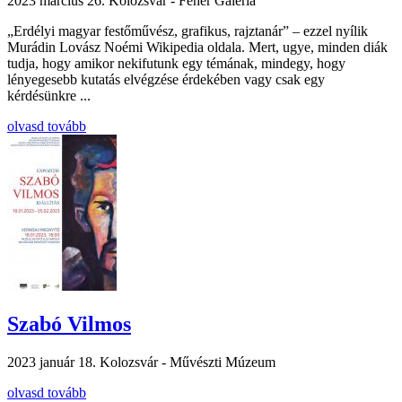
2023 március 26.
Kolozsvár - Fehér Galéria
„Erdélyi magyar festőművész, grafikus, rajztanár” – ezzel nyílik
Murádin Lovász Noémi Wikipedia oldala. Mert, ugye, minden diák
tudja, hogy amikor nekifutunk egy témának, mindegy, hogy
lényegesebb kutatás elvégzése érdekében vagy csak egy
kérdésünkre ...
olvasd tovább
Szabó Vilmos
2023 január 18.
Kolozsvár - Művészti Múzeum
olvasd tovább