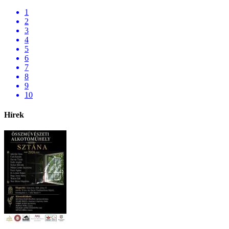
1
2
3
4
5
6
7
8
9
10
Hírek