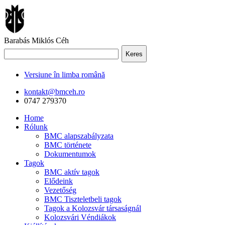
Barabás Miklós Céh
Keres
Versiune în limba română
kontakt@bmceh.ro
0747 279370
Home
Rólunk
BMC alapszabályzata
BMC története
Dokumentumok
Tagok
BMC aktív tagok
Elődeink
Vezetőség
BMC Tiszteletbeli tagok
Tagok a Kolozsvár társaságnál
Kolozsvári Véndiákok