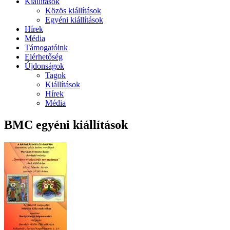
Kiállítások
Közös kiállítások
Egyéni kiállítások
Hírek
Média
Támogatóink
Elérhetőség
Újdonságok
Tagok
Kiállítások
Hírek
Média
BMC egyéni kiállítások