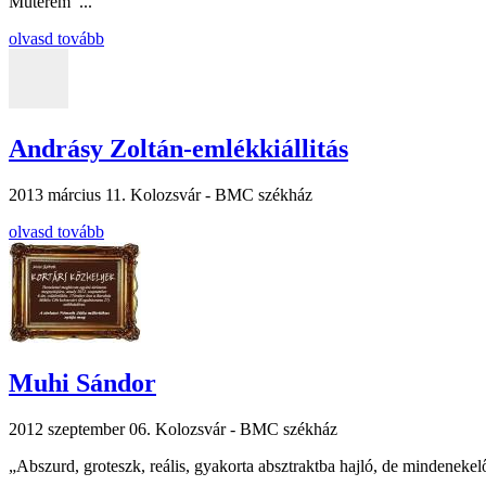
Műterem ...
olvasd tovább
Andrásy Zoltán-emlékkiállitás
2013 március 11.
Kolozsvár - BMC székház
olvasd tovább
Muhi Sándor
2012 szeptember 06.
Kolozsvár - BMC székház
„Abszurd, groteszk, reális, gyakorta absztraktba hajló, de mindenekelő