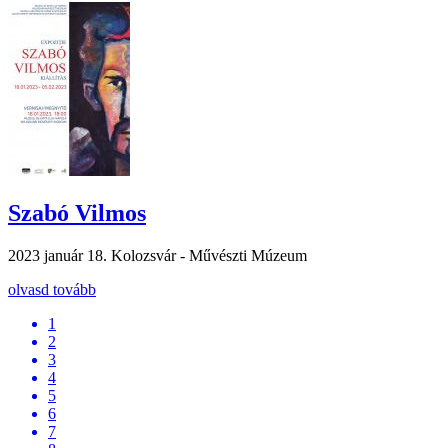
Szabó Vilmos
2023 január 18.
Kolozsvár - Művészti Múzeum
olvasd tovább
1
2
3
4
5
6
7