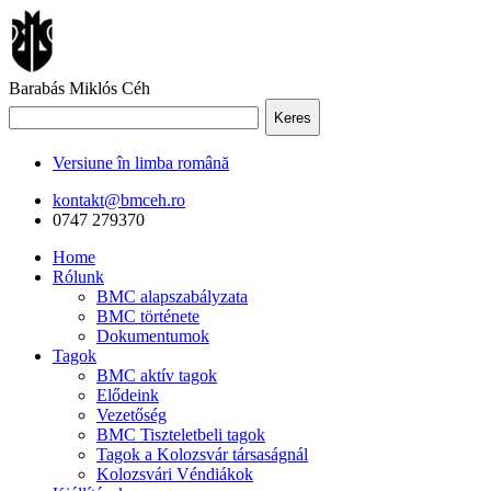
Barabás Miklós Céh
Keres
Versiune în limba română
kontakt@bmceh.ro
0747 279370
Home
Rólunk
BMC alapszabályzata
BMC története
Dokumentumok
Tagok
BMC aktív tagok
Elődeink
Vezetőség
BMC Tiszteletbeli tagok
Tagok a Kolozsvár társaságnál
Kolozsvári Véndiákok