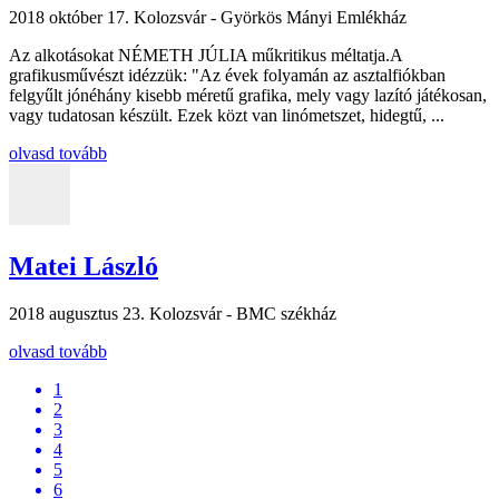
2018 október 17.
Kolozsvár - Györkös Mányi Emlékház
Az alkotásokat NÉMETH JÚLIA műkritikus méltatja.A
grafikusművészt idézzük: "Az évek folyamán az asztalfiókban
felgyűlt jónéhány kisebb méretű grafika, mely vagy lazító játékosan,
vagy tudatosan készült. Ezek közt van linómetszet, hidegtű, ...
olvasd tovább
Matei László
2018 augusztus 23.
Kolozsvár - BMC székház
olvasd tovább
1
2
3
4
5
6