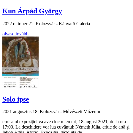
Kun Árpád György
2022 október 21.
Kolozsvár - Kányafő Galéria
olvasd tovább
Solo ipse
2021 augusztus 18.
Kolozsvár - Művészeti Múzeum
ernisajul expoziției va avea loc miercuri, 18 august 2021, de la ora
17:00. La deschidere vor lua cuvântul: Németh Júlia, critic de artă și
Iakob Attila, istoric. Expoziția, găzduită de ...