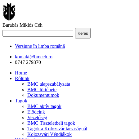
Barabás Miklós Céh
Keres
Versiune în limba română
kontakt@bmceh.ro
0747 279370
Home
Rólunk
BMC alapszabályzata
BMC története
Dokumentumok
Tagok
BMC aktív tagok
Elődeink
Vezetőség
BMC Tiszteletbeli tagok
Tagok a Kolozsvár társaságnál
Kolozsvári Véndiákok