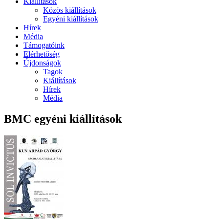
Kiállítások
Közös kiállítások
Egyéni kiállítások
Hírek
Média
Támogatóink
Elérhetőség
Újdonságok
Tagok
Kiállítások
Hírek
Média
BMC egyéni kiállítások