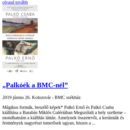
olvasd tovább
„Palkóék a BMC-nél”
2019 június 26.
Kolozsvár - BMC székház
Mágikus formák, beszélő képek* Palkó Ernő és Palkó Csaba
kiállítása a Barabás Miklós Galériában Megszólalt a hely szelleme –
mondhatnám a kiállítás láttán. Amelynek összetevői, a kerámiák és
festmények nagyrészt ismerősek ugyan, hiszen a ...