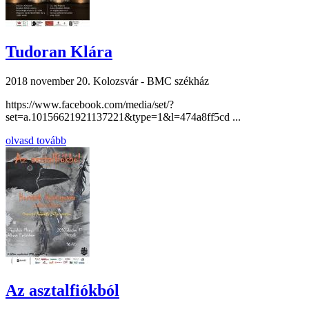
Tudoran Klára
2018 november 20.
Kolozsvár - BMC székház
https://www.facebook.com/media/set/?
set=a.10156621921137221&type=1&l=474a8ff5cd ...
olvasd tovább
Az asztalfiókból