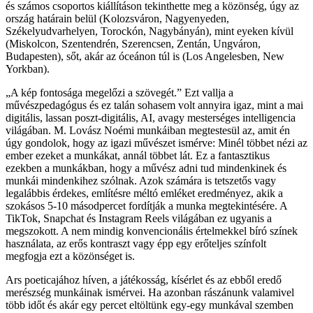
és számos csoportos kiállításon tekinthette meg a közönség, úgy az
ország határain belül (Kolozsváron, Nagyenyeden,
Székelyudvarhelyen, Torockón, Nagybányán), mint eyeken kívül
(Miskolcon, Szentendrén, Szerencsen, Zentán, Ungváron,
Budapesten), sőt, akár az óceánon túl is (Los Angelesben, New
Yorkban).
„A kép fontosága megelőzi a szövegét.” Ezt vallja a
művészpedagógus és ez talán sohasem volt annyira igaz, mint a mai
digitális, lassan poszt-digitális, AI, avagy mesterséges intelligencia
világában. M. Lovász Noémi munkáiban megtestesül az, amit én
úgy gondolok, hogy az igazi művészet ismérve: Minél többet nézi az
ember ezeket a munkákat, annál többet lát. Ez a fantasztikus
ezekben a munkákban, hogy a művész adni tud mindenkinek és
munkái mindenkihez szólnak. Azok számára is tetszetős vagy
legalábbis érdekes, említésre méltó emléket eredményez, akik a
szokásos 5-10 másodpercet fordítják a munka megtekintésére. A
TikTok, Snapchat és Instagram Reels világában ez ugyanis a
megszokott. A nem mindig konvencionális értelmekkel bíró színek
használata, az erős kontraszt vagy épp egy erőteljes színfolt
megfogja ezt a közönséget is.
Ars poeticajához híven, a játékosság, kísérlet és az ebből eredő
merészség munkáinak ismérvei. Ha azonban rászánunk valamivel
több időt és akár egy percet eltöltünk egy-egy munkával szemben