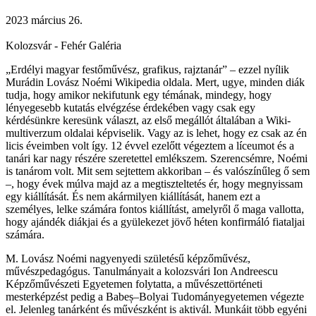
2023 március 26.
Kolozsvár - Fehér Galéria
„Erdélyi magyar festőművész, grafikus, rajztanár” – ezzel nyílik
Murádin Lovász Noémi Wikipedia oldala. Mert, ugye, minden diák
tudja, hogy amikor nekifutunk egy témának, mindegy, hogy
lényegesebb kutatás elvégzése érdekében vagy csak egy
kérdésünkre keresünk választ, az első megállót általában a Wiki-
multiverzum oldalai képviselik. Vagy az is lehet, hogy ez csak az én
licis éveimben volt így. 12 évvel ezelőtt végeztem a líceumot és a
tanári kar nagy részére szeretettel emlékszem. Szerencsémre, Noémi
is tanárom volt. Mit sem sejtettem akkoriban – és valószínűleg ő sem
–, hogy évek múlva majd az a megtiszteltetés ér, hogy megnyissam
egy kiállítását. És nem akármilyen kiállítását, hanem ezt a
személyes, lelke számára fontos kiállítást, amelyről ő maga vallotta,
hogy ajándék diákjai és a gyülekezet jövő héten konfirmáló fiataljai
számára.
M. Lovász Noémi nagyenyedi születésű képzőművész,
művészpedagógus. Tanulmányait a kolozsvári Ion Andreescu
Képzőművészeti Egyetemen folytatta, a művészettörténeti
mesterképzést pedig a Babeș–Bolyai Tudományegyetemen végezte
el. Jelenleg tanárként és művészként is aktivál. Munkáit több egyéni