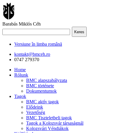
Barabás Miklós Céh
Keres
Versiune în limba română
kontakt@bmceh.ro
0747 279370
Home
Rólunk
BMC alapszabályzata
BMC története
Dokumentumok
Tagok
BMC aktív tagok
Elődeink
Vezetőség
BMC Tiszteletbeli tagok
Tagok a Kolozsvár társaságnál
Kolozsvári Véndiákok