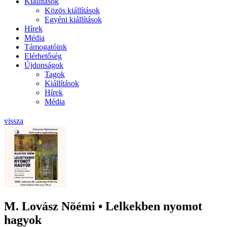
Kiállítások
Közös kiállítások
Egyéni kiállítások
Hírek
Média
Támogatóink
Elérhetőség
Újdonságok
Tagok
Kiállítások
Hírek
Média
vissza
M. Lovász Nöémi • Lelkekben nyomot
hagyok