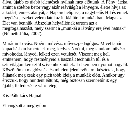
állva, újabb és újabb jelentések nyílnak meg előttünk. A Fény játéka,
amint a sötétbe betör vagy akár reávilágít a lényegre, életre hívja az
alkotást, ennek alanyát; a Nap archetípusa, a nagybetűs Hit és ennek
megélése, ezeket vélem látni az itt kiállított munkákban. Maga az
Élet van bennük. Abszolút helytállónak tartom azt a
megfogalmazást, mely szerint a „munkái a látvány erejével hatnak”
(Németh Júlia, 2002).
Murádin Lovász Noémi művész, műveszpedagógus. Mivel tanári
kapacitásban ismertelek meg, kedves Noémi, még tanulom művészi
mivoltodat, lényed, lelked ezen vetületét. Viszont meg kell
említenem, hogy festményeid a használt technikán túl és a
színvilágon keresztül szívemhez nőttek. Lelkemben nyomot hagytál.
Köszönöm a megbí
zatást és minden jelenlevőt arra késztetek, hogy
álljanak meg csak egy picit több ideig a munkák előtt. Amikor úgy
érezzük, hogy mindent láttunk, még biztosan szembetűnik egy
újabb, felfedezésre váró réteg.
Kis-Pállukács Hajnal
Elhangzott a megnyíton