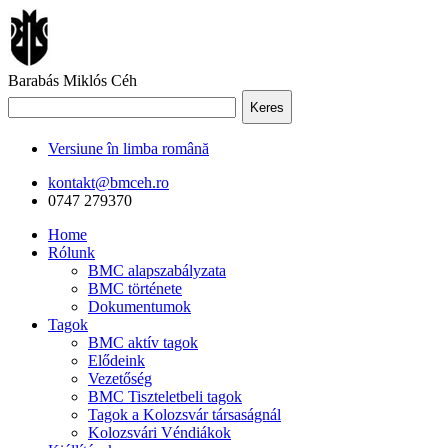
Barabás Miklós Céh
Keres
Versiune în limba română
kontakt@bmceh.ro
0747 279370
Home
Rólunk
BMC alapszabályzata
BMC története
Dokumentumok
Tagok
BMC aktív tagok
Elődeink
Vezetőség
BMC Tiszteletbeli tagok
Tagok a Kolozsvár társaságnál
Kolozsvári Véndiákok