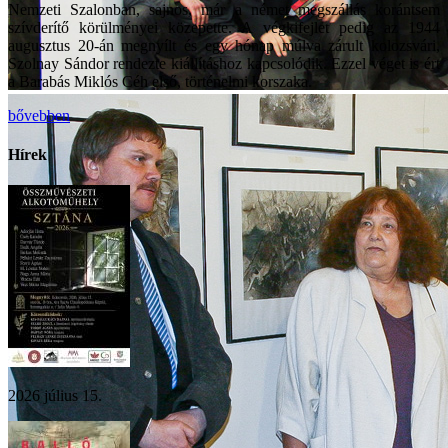
Nemzeti Szalonban, sajnos, már a német megszállás korántsem
szívderítő körülményei közepette. A végkifejlet pedig az 1944
augusztus 20-án megnyílt és egy hónap múlva zárult kolozsvári,
Szolnay Sándor rendezte kiállításhoz kapcsolódik. Ezzel véget is ért
a Barabás Miklós Céh első, történelmi korszaka.
bővebben
Hírek
2026 július 15.