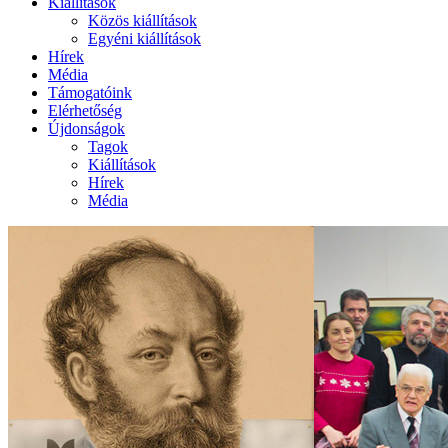
Kiállítások
Közös kiállítások
Egyéni kiállítások
Hírek
Média
Támogatóink
Elérhetőség
Újdonságok
Tagok
Kiállítások
Hírek
Média