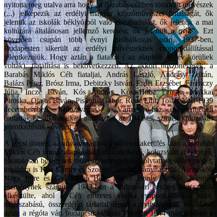
nyitotta meg utalva arra hogy „a Barabás-céhben tömörült művészek
(...) jelképezik az erdélyi magyar képzőművészet fiatalságát, ők
jelentik az iskolák béklyóiból való kiszabadulást, ők jelentik a mai
kultúrára általánosan jellemző keresést, ők jelentik a mát.” Ezt
követően csupán több évnyi próbálkozás után, 1937-ben,
Budapesten sikerült az erdélyi művészeknek csoportkiállítással
jelentkezniük. Hogy aztán a fiatalok ( az alapítók 40 év körüliek
voltak), fiatalítása is bekövetkezzen. Az akkori huszonévesek, a
Barabás Miklós Céh fiataljai, András László, Andrásy Zoltán,
Balázs Péter, Brósz Irma, Debitzky István, Erdei Erzsébet, Ferenczy
Júlia, Incze István, Kós András, Kósa-Huba Ferenc, Makkai
Piroska, Olajos István, Piskolty Gábor, Rodé Edit, Tollas Júlia 1939
decemberében, Kolozsváron, a Vármegye-ház üvegtermében
mutatták be alkotásaikat, amit aztán az 1941-es, szintén kolozsvári
jelentkezésük követett .
A bécsi döntés, az anyaországhoz való visszakerülés után a Barabás
Miklós Céh immár alapszabállyal rendelkező, kolozsvári székhelyű,
hivatalosan bejegyzett művészszervezetként folytatta tevékenységét,
továbbra is Kós Károly és Szolnay Sándor irányításával. Alelnökök
Nagy Imre és Gy. Szabó Béla, illetve Bordy András. Jelentős
eseménynek számított 1943-ban a kolozsvári sétatéri Műcsarnok
elkészülte, ahol a Céh előzetes vidéki csoportkiállításai után,
nagyszabású, összerdélyi tárlattal lépett a nyilvánosság elé. Amit
aztán a régóta várt budapesti kiállítás követett 1944 márciusában a