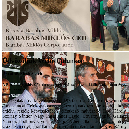
Üdvözöljük Weboldalunkon
Barabás Miklós Céh
A Barabás Miklós Céh történetének első szakasz – kiállítások itthon és az
anyaországban
A megalakulást követő évben, 1930-ban a Céh Kolozsváron, a
Farkas utcai Teleki-palota termeiben mutatkozott be a különböző
erdélyi régiók képviseletében jelentkező művészek, Kós Károly,
Szolnay Sándor, Nagy Imre, Jándi Dávid, Udvardy Ignác, Gallasz
Nándor, Podlipny Gyula és Varga Albert alkotásaival. A mintegy
száz festményt, grafikát és szobrot bemutató tárlatot Kós Károly