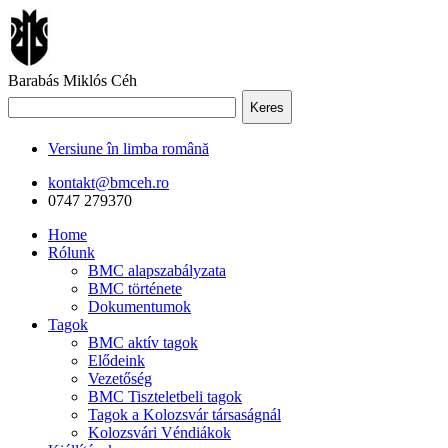
Barabás Miklós Céh
Keres
Versiune în limba română
kontakt@bmceh.ro
0747 279370
Home
Rólunk
BMC alapszabályzata
BMC története
Dokumentumok
Tagok
BMC aktív tagok
Elődeink
Vezetőség
BMC Tiszteletbeli tagok
Tagok a Kolozsvár társaságnál
Kolozsvári Véndiákok