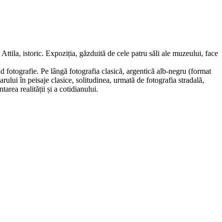
ttila, istoric. Expoziția, găzduită de cele patru săli ale muzeului, face
 fotografie. Pe lângă fotografia clasică, argentică alb-negru (format
rului în peisaje clasice, solitudinea, urmată de fotografia stradală,
rea realității și a cotidianului.