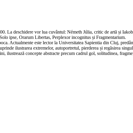
00. La deschidere vor lua cuvântul: Németh Júlia, critic de artă și Iakob A
iei:Solo ipse, Orarum Libertas, Perplexor incognitus și Fragmentarium.
ca. Actualmente este lector la Universitatea Sapientia din Cluj, predând
rinde ilustrarea extremelor, autoportretul, pierderea și regăsirea singula
ni, ilustrează concepte abstracte precum cadrul gol, solitudinea, fragmenta