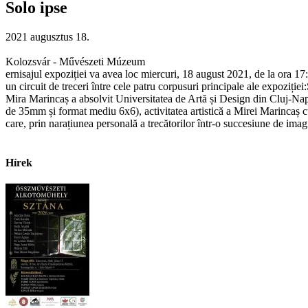
Solo ipse
2021 augusztus 18.
Kolozsvár - Művészeti Múzeum
ernisajul expoziției va avea loc miercuri, 18 august 2021, de la ora 17:
un circuit de treceri între cele patru corpusuri principale ale expoziț
Mira Marincaș a absolvit Universitatea de Artă și Design din Cluj-Napo
de 35mm și format mediu 6x6), activitatea artistică a Mirei Marincaș cup
care, prin narațiunea personală a trecătorilor într-o succesiune de imagi
Hírek