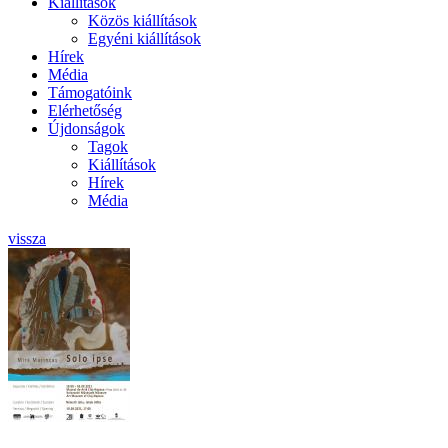
Kiállítások
Közös kiállítások
Egyéni kiállítások
Hírek
Média
Támogatóink
Elérhetőség
Újdonságok
Tagok
Kiállítások
Hírek
Média
vissza