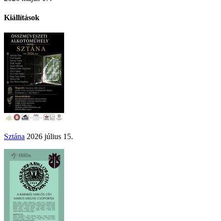
Kiállítások
Sztána
2026 július 15.