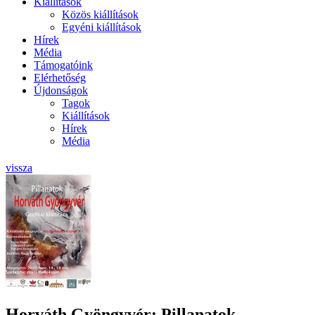
Kiállítások
Közös kiállítások
Egyéni kiállítások
Hírek
Média
Támogatóink
Elérhetőség
Újdonságok
Tagok
Kiállítások
Hírek
Média
vissza
Horváth Gyöngyvér: Pillanatok