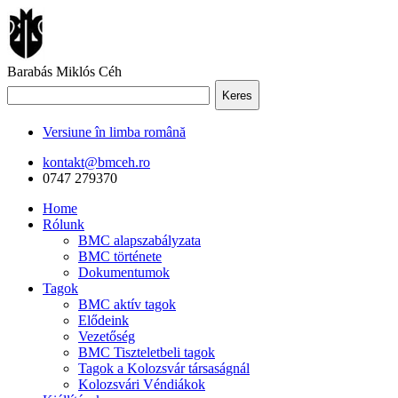
Barabás Miklós Céh
Keres
Versiune în limba română
kontakt@bmceh.ro
0747 279370
Home
Rólunk
BMC alapszabályzata
BMC története
Dokumentumok
Tagok
BMC aktív tagok
Elődeink
Vezetőség
BMC Tiszteletbeli tagok
Tagok a Kolozsvár társaságnál
Kolozsvári Véndiákok