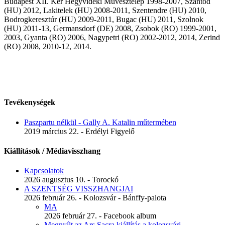
Budapest XII. Ker Hegyvidéki Művésztelep 1998-2007, Szántód
(HU) 2012, Lakitelek (HU) 2008-2011, Szentendre (HU) 2010,
Bodrogkeresztúr (HU) 2009-2011, Bugac (HU) 2011, Szolnok
(HU) 2011-13, Germansdorf (DE) 2008, Zsobok (RO) 1999-2001,
2003, Gyanta (RO) 2006, Nagypetri (RO) 2002-2012, 2014, Zerind
(RO) 2008, 2010-12, 2014.
Tevékenységek
Paszpartu nélkül - Gally A. Katalin műtermében
2019 március 22. - Erdélyi Figyelő
Kiállítások / Médiavisszhang
Kapcsolatok
2026 augusztus 10. - Torockó
A SZENTSÉG VISSZHANGJAI
2026 február 26. - Kolozsvár - Bánffy-palota
MA
2026 február 27. - Facebook album
Megnyílt az Ars Sacra kiállítás a kolozsvári