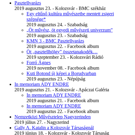
Pasztellvarázs
2019 augusztus 23. - Kolozsvár - BMC székház
Egy eltűnő kultúra művészetbe mentett zsigeri
szépsége*
2019 augusztus 24. - Szabadság
„Öt művész, öt egyedi művészeti univerzum”
2019 augusztus 23. - Szabadság
KMN 3 - BMC Pasztellvarázs
2019 augusztus 22. - Facebook album
Öt „pasztellhölgy” összetanakodék…
2019 szeptember 23. - Kolozsvári Rádió
Forró Ágnes
2019 november 08. - Facebook album
Kuti Botond új képei a Borudvarban
2019 augusztus 23. - Népújság
In memoriam ADY ENDRE
2019 augusztus 21. - Kolozsvár - Apáczai Galéria
In memoriam ADY ENDRE
2019 augusztus 21. - Facebook album
In memoriam ADY ENDRE
2019 augusztus 22. - Facebook album
Nemzetközi Művésztelep Nagyzerinden
2019 július 27. - Nagyzerind
Gally A. Katalin a Kolozsvár Társaságnál
2019 június 18. - Kolozsvár - Kolozsvár Társaság