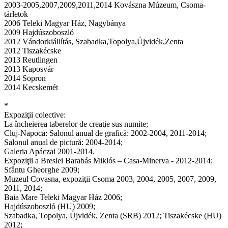
2003-2005,2007,2009,2011,2014 Kovászna Múzeum, Csoma-
tárletok
2006 Teleki Magyar Ház, Nagybánya
2009 Hajdúszoboszló
2012 Vándorkiállítás, Szabadka,Topolya,Újvidék,Zenta
2012 Tiszakécske
2013 Reutlingen
2013 Kaposvár
2014 Sopron
2014 Kecskemét
*
Expoziţii colective:
La încheierea taberelor de creaţie sus numite;
Cluj-Napoca: Salonul anual de grafică: 2002-2004, 2011-2014;
Salonul anual de pictură: 2004-2014;
Galeria Apáczai 2001-2014.
Expoziţii a Breslei Barabás Miklós – Casa-Minerva - 2012-2014;
Sfântu Gheorghe 2009;
Muzeul Covasna, expoziţii Csoma 2003, 2004, 2005, 2007, 2009,
2011, 2014;
Baia Mare Teleki Magyar Ház 2006;
Hajdúszoboszló (HU) 2009;
Szabadka, Topolya, Újvidék, Zenta (SRB) 2012; Tiszakécske (HU)
2012;