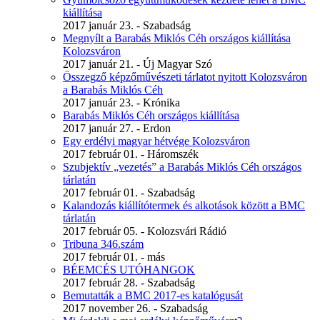
kiállítása
2017 január 23. - Szabadság
Megnyílt a Barabás Miklós Céh országos kiállítása
Kolozsváron
2017 január 21. - Új Magyar Szó
Összegző képzőművészeti tárlatot nyitott Kolozsváron
a Barabás Miklós Céh
2017 január 23. - Krónika
Barabás Miklós Céh országos kiállítása
2017 január 27. - Erdon
Egy erdélyi magyar hétvége Kolozsváron
2017 február 01. - Háromszék
Szubjektív „vezetés” a Barabás Miklós Céh országos
tárlatán
2017 február 01. - Szabadság
Kalandozás kiállítótermek és alkotások között a BMC
tárlatán
2017 február 05. - Kolozsvári Rádió
Tribuna 346.szám
2017 február 01. - más
BÉEMCÉS UTÓHANGOK
2017 február 28. - Szabadság
Bemutatták a BMC 2017-es katalógusát
2017 november 26. - Szabadság