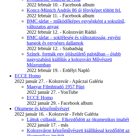
2022 február 10. - Facebook album
Koncz-Münich András 86 új fényképet töltött fel.
2022 február 11. - Facebook album
BMC-tárlat – működőképes egységként a sokszínű,
változatos anyag
2022 február 12. - Kolozsvári Rádió
BMC-tárlat – sokféleség és változatosság, egyéni
hangok és egységes dallamok
2022 február 12. - Szabadság
Színek, formák egy újjászülető palotában – újabb
nagyszabású kiállítás a kolozsvári Művészeti
Múzeumban
2022 február 19. - Erdélyi Napló
ECCE Homo
2022 január 27. - Kolozsvár - Apáczai Galéria
Magyar Filmhiradó 1957 Pápi
2022 január 27. - YouTube
ECCE Homo
2022 január 29. - Facebook album
Okumene és képzőművészet
2022 január 16. - Kolozsvár - Fehér Galéria
Láttuk csillagát… Elkezdődött az ökumenikus imahét
2022 január 17. - más
Kolozsváron képzőművészeti kiállítással kezdődött az
ökumenikus imahét