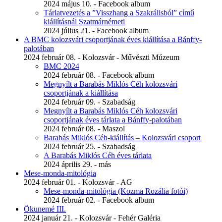
2024 május 10. - Facebook album
Tárlatvezetés a ”Visszhang a Szakrálisból” című
kiállításnál Szatmárnémeti
2024 július 21. - Facebook album
A BMC kolozsvári csoportjának éves kiállítása a Bánffy-
palotában
2024 február 08. - Kolozsvár - Művészti Múzeum
BMC 2024
2024 február 08. - Facebook album
Megnyílt a Barabás Miklós Céh kolozsvári
csoportjának a kiállítása
2024 február 09. - Szabadság
Megnyílt a Barabás Miklós Céh kolozsvári
csoportjának éves tárlata a Bánffy-palotában
2024 február 08. - Maszol
Barabás Miklós Céh-kiállítás – Kolozsvári csoport
2024 február 25. - Szabadság
A Barabás Miklós Céh éves tárlata
2024 április 29. - más
Mese-monda-mitológia
2024 február 01. - Kolozsvár - AG
Mese-monda-mitológia (Kozma Rozália fotói)
2024 február 02. - Facebook album
Ökunemé III.
2024 január 21. - Kolozsvár - Fehér Galéria