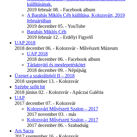
kiállításának.
2019 február 08. - Facebook album
A Barabás Miklós Céh kiállítása, Kolozsvárt, 2019
februárjában
2019 december 05. - YouTube
Barabás Miklós Céh
2019 február 12. - Erdélyi Figyelő
UAP 2018
2018 december 06. - Kolozsvár - Művészeti Múzeum
UAP 2018
2018 december 06. - Facebook album
Tárlatnyitó és meglepetéskötet
2018 december 09. - Népújság
Üzenet a szakrálisból II – 2018
2018 szeptember 13. - Kolozsvár
Szépbe szőtt hit
2018 június 02. - Kolozsvár - Apáczai Galéria
UAP
2017 december 07. - Kolozsvár
Kolozsvári Művészeti Szalon – 2017
2017 november 03. - más
Kolozsvári Művészeti Szalon – 2017
2017 december 06. - Szabadság
Ars Sacra
2017 szeptember 16. - Kolozsvár