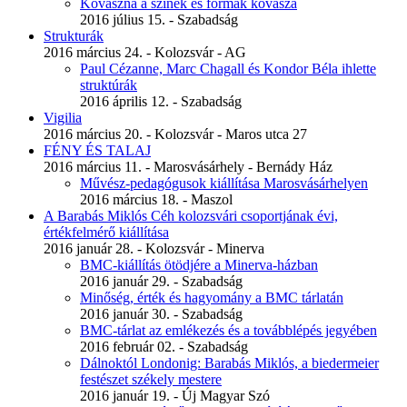
Kovászna a színek és formák kovásza
2016 július 15. - Szabadság
Strukturák
2016 március 24. - Kolozsvár - AG
Paul Cézanne, Marc Chagall és Kondor Béla ihlette
struktúrák
2016 április 12. - Szabadság
Vigilia
2016 március 20. - Kolozsvár - Maros utca 27
FÉNY ÉS TALAJ
2016 március 11. - Marosvásárhely - Bernády Ház
Művész-pedagógusok kiállítása Marosvásárhelyen
2016 március 18. - Maszol
A Barabás Miklós Céh kolozsvári csoportjának évi,
értékfelmérő kiállítása
2016 január 28. - Kolozsvár - Minerva
BMC-kiállítás ötödjére a Minerva-házban
2016 január 29. - Szabadság
Minőség, érték és hagyomány a BMC tárlatán
2016 január 30. - Szabadság
BMC-tárlat az emlékezés és a továbblépés jegyében
2016 február 02. - Szabadság
Dálnoktól Londonig: Barabás Miklós, a biedermeier
festészet székely mestere
2016 január 19. - Új Magyar Szó