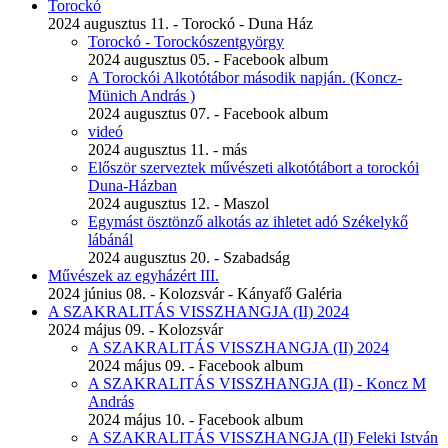
Torockó
2024 augusztus 11. - Torockó - Duna Ház
Torockó - Torockószentgyörgy
2024 augusztus 05. - Facebook album
A Torockói Alkotótábor második napján. (Koncz-
Münich András )
2024 augusztus 07. - Facebook album
videó
2024 augusztus 11. - más
Először szerveztek művészeti alkotótábort a torockói
Duna-Házban
2024 augusztus 12. - Maszol
Egymást ösztönző alkotás az ihletet adó Székelykő
lábánál
2024 augusztus 20. - Szabadság
Művészek az egyházért III.
2024 június 08. - Kolozsvár - Kányafő Galéria
A SZAKRALITÁS VISSZHANGJA (II) 2024
2024 május 09. - Kolozsvár
A SZAKRALITÁS VISSZHANGJA (II) 2024
2024 május 09. - Facebook album
A SZAKRALITÁS VISSZHANGJA (II) - Koncz M
András
2024 május 10. - Facebook album
A SZAKRALITÁS VISSZHANGJA (II) Feleki István