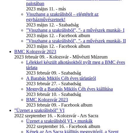
palotában
2023 május 11. - más
Visszhang a szakrálisból – elégtételt az
egyházművészetnek!
2023 május 12. - Szabadság
”Visszhang a szakrálisból”, ”- a művészek munkái- I
2023 május 12. - Facebook album
”Visszhang a szakrálisból”, ”- a művészek munkái- II
2023 május 12. - Facebook album
BMC Kolozsvár 2023
2023 február 09. - Kolozsvár - Művészti Múzeum
Lélekkel készült alkotásokból nyílt meg a BMC éves
tárlata
2023 február 09. - Szabadság
A Barabás Miklós Céh éves tárlatáról
2023 február 27. - Szabadság
Megnyílt a Barabás Miklós Céh éves kiállítása
2023 február 10. - Szabadság
BMC Kolozsvár 2023
2023 február 09. - Facebook album
”Üzenet a szakrálisból” VI
2022 szeptember 16. - Kolozsvár - Ars Sacra
Üzenet a szakrálisból VI. • munkák
2022 szeptember 16. - Facebook album
Képek az Ars Sacra kiállitás megnyitóról, a Szent