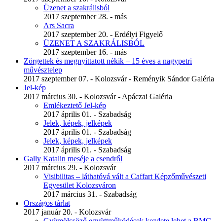
Üzenet a szakrálisból
2017 szeptember 28. - más
Ars Sacra
2017 szeptember 20. - Erdélyi Figyelő
ÜZENET A SZAKRÁLISBÓL
2017 szeptember 16. - más
Zörgettek és megnyittatott nékik – 15 éves a nagypetri
művésztelep
2017 szeptember 07. - Kolozsvár - Reményik Sándor Galéria
Jel-kép
2017 március 30. - Kolozsvár - Apáczai Galéria
Emlékeztető Jel-kép
2017 április 01. - Szabadság
Jelek, képek, jelképek
2017 április 01. - Szabadság
Jelek, képek, jelképek
2017 április 01. - Szabadság
Gally Katalin meséje a csendről
2017 március 29. - Kolozsvár
Visibilitas – láthatóvá vált a Caffart Képzőművészeti
Egyesület Kolozsváron
2017 március 31. - Szabadság
Országos tárlat
2017 január 20. - Kolozsvár
Gyümölcsöző együttműködések kezdete lehet a BMC