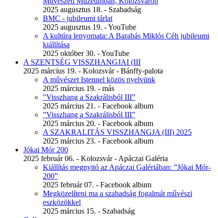
Művészeti Múzeumban, Kolozsváron
2025 augusztus 18. - Szabadság
BMC - jubileumi tárlat
2025 augusztus 19. - YouTube
A kultúra lenyomata: A Barabás Miklós Céh jubileumi
kiállítása
2025 október 30. - YouTube
A SZENTSÉG VISSZHANGJAI (III
2025 március 19. - Kolozsvár - Bánffy-palota
A művészet Istennel közös nyelvünk
2025 március 19. - más
”Visszhang a Szakrálisból III”
2025 március 21. - Facebook album
”Visszhang a Szakrálisból III”
2025 március 20. - Facebook album
A SZAKRALITÁS VISSZHANGJA (III) 2025
2025 március 23. - Facebook album
Jókai Mór 200
2025 február 06. - Kolozsvár - Apáczai Galéria
Kiállítás megnyitó az Apáczai Galériában: ”Jókai Mór-
200”
2025 február 07. - Facebook album
Megközelíteni ma a szabadság fogalmát művészi
eszközökkel
2025 március 15. - Szabadság