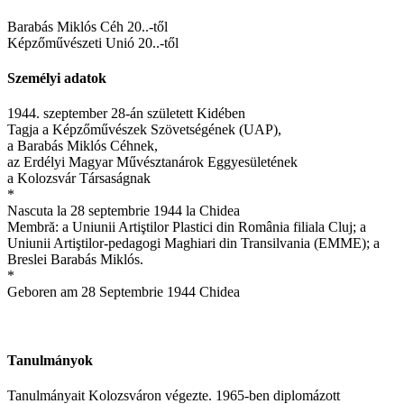
Barabás Miklós Céh 20..-től
Képzőművészeti Unió 20..-től
Személyi adatok
1944. szeptember 28-án született Kidében
Tagja a Képzőművészek Szövetségének (UAP),
a Barabás Miklós Céhnek,
az Erdélyi Magyar Művésztanárok Eggyesületének
a Kolozsvár Társaságnak
*
Nascuta la 28 septembrie 1944 la Chidea
Membră: a Uniunii Artiştilor Plastici din România filiala Cluj; a
Uniunii Artiştilor-pedagogi Maghiari din Transilvania (EMME); a
Breslei Barabás Miklós.
*
Geboren am 28 Septembrie 1944 Chidea
Tanulmányok
Tanulmányait Kolozsváron végezte. 1965-ben diplomázott