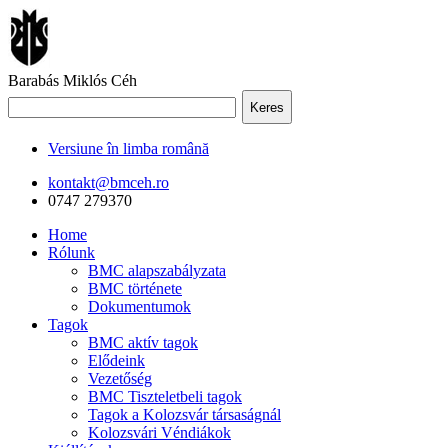
Barabás Miklós Céh
Keres
Versiune în limba română
kontakt@bmceh.ro
0747 279370
Home
Rólunk
BMC alapszabályzata
BMC története
Dokumentumok
Tagok
BMC aktív tagok
Elődeink
Vezetőség
BMC Tiszteletbeli tagok
Tagok a Kolozsvár társaságnál
Kolozsvári Véndiákok