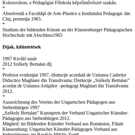
Kolozsváron, a Pedagógiai Főiskola képzőművészet szakán.
*
Absolventă a Facultăţii de Arte-Plastice a Institutului Pedagogic din
Cluj, promoţia 1965.
*
Studium der bildenden Künste an der Klausenburger Pädagogischen
Hochschule mit Abschluss1965
Díjak, kitüntetések
1997 Kiváló tanár
2012 Székely Bertalan díj
*
Profesor evidenţiat 1997, distincţie acordată de Uniunea Cadrelor
Didactice Maghiare din Transilvania; Distincţie „Székely Bertalan”
acordat de Uniunea Artiştilor –pedagogi Maghiari din Transilvania
2012.
*
Auszeichnung des Vereins der Ungarischen Pädagogen aus
Siebenbürgen 1997
„Székely Bertalan” Kunstpreis der Verband Ungarischer Künstler-
Pädagogen aus Siebenbürgen 2012.
Mitglied: im Bildenden Künstler Verband aus Rumänien, Filiale
Klausenburg; Ungarischer Künstler-Pädagogen Verband aus
Siebenbürgen; im Barabás Miklós Zunft