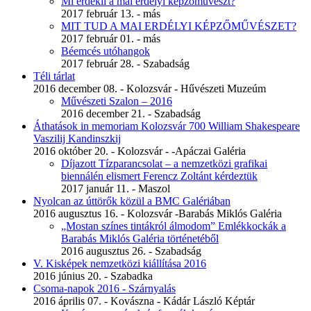
Mi érdekli a mai erdélyi képzőművészt?
2017 február 13. - más
MIT TUD A MAI ERDÉLYI KÉPZŐMŰVÉSZET?
2017 február 01. - más
Béemcés utóhangok
2017 február 28. - Szabadság
Téli tárlat
2016 december 08. - Kolozsvár - Hűvészeti Muzeúm
Művészeti Szalon – 2016
2016 december 21. - Szabadság
Áthatások in memoriam Kolozsvár 700 William Shakespeare
Vaszilij Kandinszkij
2016 október 20. - Kolozsvár - -Apáczai Galéria
Díjazott Tízparancsolat – a nemzetközi grafikai
biennálén elismert Ferencz Zoltánt kérdeztük
2017 január 11. - Maszol
Nyolcan az úttörők közül a BMC Galériában
2016 augusztus 16. - Kolozsvár -Barabás Miklós Galéria
„Mostan színes tintákról álmodom” Emlékkockák a
Barabás Miklós Galéria történetéből
2016 augusztus 26. - Szabadság
V. Kisképek nemzetközi kiállítása 2016
2016 június 20. - Szabadka
Csoma-napok 2016 - Szárnyalás
2016 április 07. - Kovászna - Kádár László Képtár