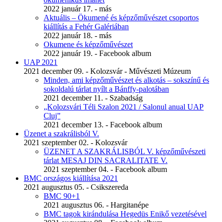
2022 január 17. - más
Aktuális – Ökumené és képzőművészet csoportos
kiállítás a Fehér Galériában
2022 január 18. - más
Okumene és képzőművészet
2022 január 19. - Facebook album
UAP 2021
2021 december 09. - Kolozsvár - Művészeti Múzeum
Minden, ami képzőművészet és alkotás – sokszínű és
sokoldalú tárlat nyílt a Bánffy-palotában
2021 december 11. - Szabadság
„Kolozsvári Téli Szalon 2021 / Salonul anual UAP
Cluj”
2021 december 13. - Facebook album
Üzenet a szakrálisból V.
2021 szeptember 02. - Kolozsvár
ÜZENET A SZAKRÁLISBÓL V. képzőművészeti
tárlat MESAJ DIN SACRALITATE V.
2021 szeptember 04. - Facebook album
BMC országos kiállítása 2021
2021 augusztus 05. - Csikszereda
BMC 90+1
2021 augusztus 06. - Hargitanépe
BMC tagok kirándulása Hegedüs Enikő vezetésével