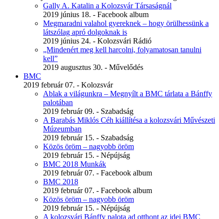
Gally A. Katalin a Kolozsvár Társaságnál
2019 június 18. - Facebook album
Megmaradni valahol gyereknek – hogy örülhessünk a
látszólag apró dolgoknak is
2019 június 24. - Kolozsvári Rádió
„Mindenért meg kell harcolni, folyamatosan tanulni
kell”
2019 augusztus 30. - Művelődés
BMC
2019 február 07. - Kolozsvár
Ablak a világunkra – Megnyílt a BMC tárlata a Bánffy
palotában
2019 február 09. - Szabadság
A Barabás Miklós Céh kiállítésa a kolozsvári Művészeti
Múzeumban
2019 február 15. - Szabadság
Közös öröm – nagyobb öröm
2019 február 15. - Népújság
BMC 2018 Munkák
2019 február 07. - Facebook album
BMC 2018
2019 február 07. - Facebook album
Közös öröm – nagyobb öröm
2019 február 15. - Népújság
A kolozsvári Bánffy palota ad otthont az idei BMC