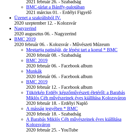
2021 február 26. - Szabadság
BMC-tárlat a Bánffy-palotában
2021 március 01. - Erdélyi Figyelő
Üzenet a szakrálisból IV.
2020 szeptember 12. - Kolozsvár
Nagyzerind
2020 augusztus 06. - Nagyzerind
BMC 2019
2020 február 06. - Kolozsvár - Művészeti Múzeum
Megtartja patináját, de lépést tart a korral * BMC
2020 február 08. - Szabadság
BMC 2019
2020 február 06. - Facebook album
Munkák
2020 február 06. - Facebook album
BMC 2019
2020 február 12. - Facebook album
Tükörkép Erdély képzőművészeti életéről: a Barabás
Miklós Céh művészeinek éves kiállítása Kolozsváron
2020 február 18. - Erdélyi Napló
A másság jegyében * BMC
2020 február 18. - Szabadság
A Barabás Miklós Céh művészeinek éves kiállítása
Kolozsváron
2020 február 25. - YouTube