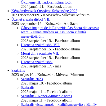
Ökunemé III. Tudoran Klára fotói
2024 január 21. - Facebook album
Képzőművészek Országos Szövetsége 2023
2023 december 09. - Kolozsvár - Művészti Múzeum
Üzenet a szakrálisból VII.
2023 szeptember 15. - Kolozsvár - Ars Sacra
Câteva imagini de la Expoziția Ars Sacra din aceasta
seara.../ Pillan atképek az Ars Sacra kiállitás
megnyitójáról...
2023 szeptember 15. - Facebook album
Üzenet a szakrálisból VII.
2023 szeptember 15. - Facebook album
Mesaj din Sacralitate VII.
2023 szeptember 15. - Facebook album
Üzenet a szakrálisból
2023 szeptember 17. - más
Szakrális
2023 május 10. - Kolozsvár - Művészti Múzeum
Szakrális 2023
2023 május 10. - Facebook album
Szakrális
2023 május 11. - Facebook album
Szakrális • Koncz-Münich András
2023 május 11. - Facebook album
Szakrális visszhangok – kiállításmegnyitó a Bánffy