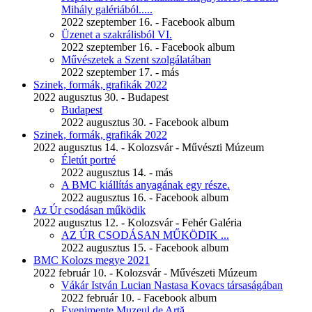
Mihály galériából.....
2022 szeptember 16. - Facebook album
Üzenet a szakrálisból VI.
2022 szeptember 16. - Facebook album
Művészetek a Szent szolgálatában
2022 szeptember 17. - más
Szinek, formák, grafikák 2022
2022 augusztus 30. - Budapest
Budapest
2022 augusztus 30. - Facebook album
Szinek, formák, grafikák 2022
2022 augusztus 14. - Kolozsvár - Művészti Múzeum
Életút portré
2022 augusztus 14. - más
A BMC kiállítás anyagának egy része.
2022 augusztus 16. - Facebook album
Az Úr csodásan működik
2022 augusztus 12. - Kolozsvár - Fehér Galéria
AZ ÚR CSODÁSAN MŰKÖDIK ...
2022 augusztus 15. - Facebook album
BMC Kolozs megye 2021
2022 február 10. - Kolozsvár - Művészeti Múzeum
Vákár István Lucian Nastasa Kovacs társaságában
2022 február 10. - Facebook album
Evenimente Muzeul de Artă