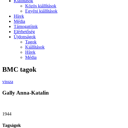
Kiállítások
Közös kiállítások
Egyéni kiállítások
Hírek
Média
Támogatóink
Elérhetőség
Újdonságok
Tagok
Kiállítások
Hírek
Média
BMC tagok
vissza
Gally Anna-Katalin
1944
Tagságok