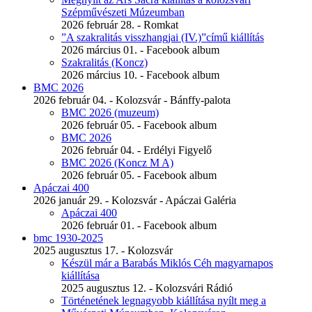
Szépművészeti Múzeumban
2026 február 28. - Romkat
”A szakralitás visszhangjai (IV.)”című kiállítás
2026 március 01. - Facebook album
Szakralitás (Koncz)
2026 március 10. - Facebook album
BMC 2026
2026 február 04. - Kolozsvár - Bánffy-palota
BMC 2026 (muzeum)
2026 február 05. - Facebook album
BMC 2026
2026 február 04. - Erdélyi Figyelő
BMC 2026 (Koncz M A)
2026 február 05. - Facebook album
Apáczai 400
2026 január 29. - Kolozsvár - Apáczai Galéria
Apáczai 400
2026 február 01. - Facebook album
bmc 1930-2025
2025 augusztus 17. - Kolozsvár
Készül már a Barabás Miklós Céh magyarnapos
kiállítása
2025 augusztus 12. - Kolozsvári Rádió
Történetének legnagyobb kiállítása nyílt meg a