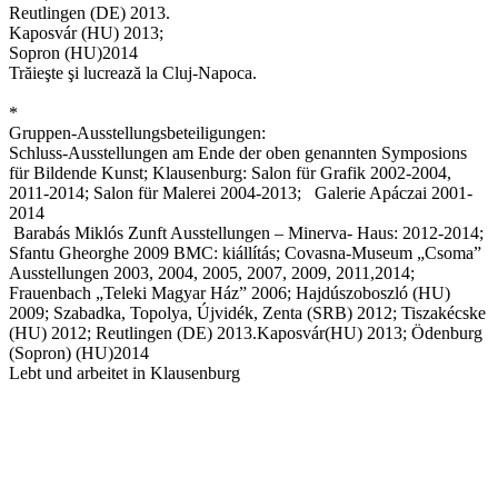
Reutlingen (DE) 2013.
Kaposvár (HU) 2013;
Sopron (HU)2014
Trăieşte şi lucrează la Cluj-Napoca.
*
Gruppen-Ausstellungsbeteiligungen:
Schluss-Ausstellungen am Ende der oben genannten Symposions
für Bildende Kunst; Klausenburg: Salon für Grafik 2002-2004,
2011-2014; Salon für Malerei 2004-2013; Galerie Apáczai 2001-
2014
Barabás Miklós Zunft Ausstellungen – Minerva- Haus: 2012-2014;
Sfantu Gheorghe 2009 BMC: kiállítás; Covasna-Museum „Csoma”
Ausstellungen 2003, 2004, 2005, 2007, 2009, 2011,2014;
Frauenbach „Teleki Magyar Ház” 2006; Hajdúszoboszló (HU)
2009; Szabadka, Topolya, Újvidék, Zenta (SRB) 2012; Tiszakécske
(HU) 2012; Reutlingen (DE) 2013.Kaposvár(HU) 2013; Ödenburg
(Sopron) (HU)2014
Lebt und arbeitet in Klausenburg