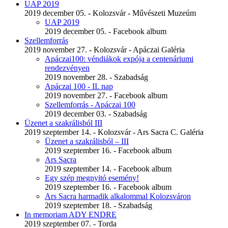
UAP 2019
2019 december 05. - Kolozsvár - Művészeti Muzeúm
UAP 2019
2019 december 05. - Facebook album
Szellemforrás
2019 november 27. - Kolozsvár - Apáczai Galéria
Apáczai100: véndiákok expója a centenáriumi
rendezvényen
2019 november 28. - Szabadság
Apáczai 100 - II. nap
2019 november 27. - Facebook album
Szellemforrás - Apáczai 100
2019 december 03. - Szabadság
Üzenet a szakrálisból III
2019 szeptember 14. - Kolozsvár - Ars Sacra C. Galéria
Üzenet a szakrálisból – III
2019 szeptember 16. - Facebook album
Ars Sacra
2019 szeptember 14. - Facebook album
Egy szép megnyitó esemény!
2019 szeptember 16. - Facebook album
Ars Sacra harmadik alkalommal Kolozsváron
2019 szeptember 18. - Szabadság
In memoriam ADY ENDRE
2019 szeptember 07. - Torda