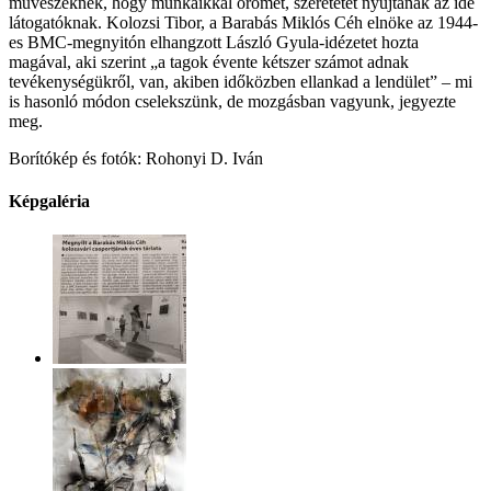
művészeknek, hogy munkáikkal örömet, szeretetet nyújtanak az ide
látogatóknak. Kolozsi Tibor, a Barabás Miklós Céh elnöke az 1944-
es BMC-megnyitón elhangzott László Gyula-idézetet hozta
magával, aki szerint „a tagok évente kétszer számot adnak
tevékenységükről, van, akiben időközben ellankad a lendület” – mi
is hasonló módon cselekszünk, de mozgásban vagyunk, jegyezte
meg.
Borítókép és fotók: Rohonyi D. Iván
Képgaléria