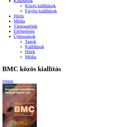
Kiállítások
Közös kiállítások
Egyéni kiállítások
Hírek
Média
Támogatóink
Elérhetőség
Újdonságok
Tagok
Kiállítások
Hírek
Média
BMC közös kiallítás
vissza