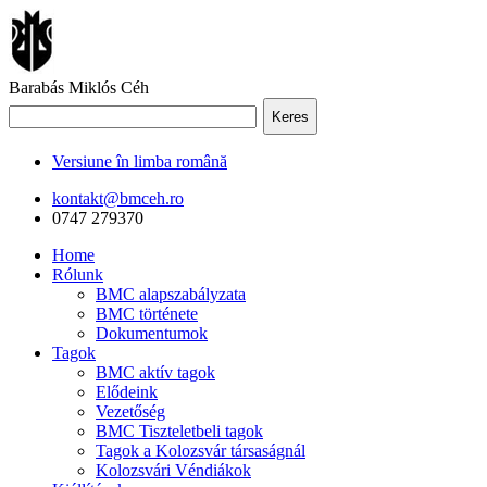
Barabás Miklós Céh
Keres
Versiune în limba română
kontakt@bmceh.ro
0747 279370
Home
Rólunk
BMC alapszabályzata
BMC története
Dokumentumok
Tagok
BMC aktív tagok
Elődeink
Vezetőség
BMC Tiszteletbeli tagok
Tagok a Kolozsvár társaságnál
Kolozsvári Véndiákok