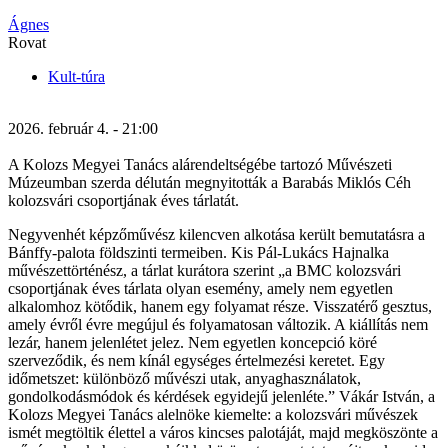
Ágnes
Rovat
Kult-túra
2026. február 4. - 21:00
A Kolozs Megyei Tanács alárendeltségébe tartozó Művészeti
Múzeumban szerda délután megnyitották a Barabás Miklós Céh
kolozsvári csoportjának éves tárlatát.
Negyvenhét képzőművész kilencven alkotása került bemutatásra a
Bánffy-palota földszinti termeiben. Kis Pál-Lukács Hajnalka
művészettörténész, a tárlat kurátora szerint „a BMC kolozsvári
csoportjának éves tárlata olyan esemény, amely nem egyetlen
alkalomhoz kötődik, hanem egy folyamat része. Visszatérő gesztus,
amely évről évre megújul és folyamatosan változik. A kiállítás nem
lezár, hanem jelenlétet jelez. Nem egyetlen koncepció köré
szerveződik, és nem kínál egységes értelmezési keretet. Egy
időmetszet: különböző művészi utak, anyaghasználatok,
gondolkodásmódok és kérdések egyidejű jelenléte.” Vákár István, a
Kolozs Megyei Tanács alelnöke kiemelte: a kolozsvári művészek
ismét megtöltik élettel a város kincses palotáját, majd megköszönte a