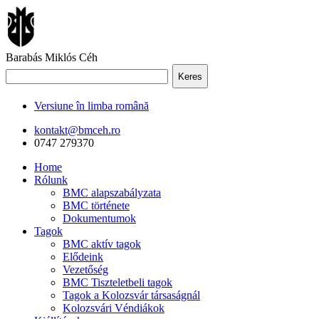
Barabás Miklós Céh
Keres
Versiune în limba română
kontakt@bmceh.ro
0747 279370
Home
Rólunk
BMC alapszabályzata
BMC története
Dokumentumok
Tagok
BMC aktív tagok
Elődeink
Vezetőség
BMC Tiszteletbeli tagok
Tagok a Kolozsvár társaságnál
Kolozsvári Véndiákok