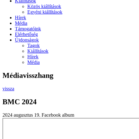
Kiállítások
Közös kiállítások
Egyéni kiállítások
Hírek
Média
Támogatóink
Elérhetőség
Újdonságok
Tagok
Kiállítások
Hírek
Média
Médiavisszhang
vissza
BMC 2024
2024 augusztus 19.
Facebook album