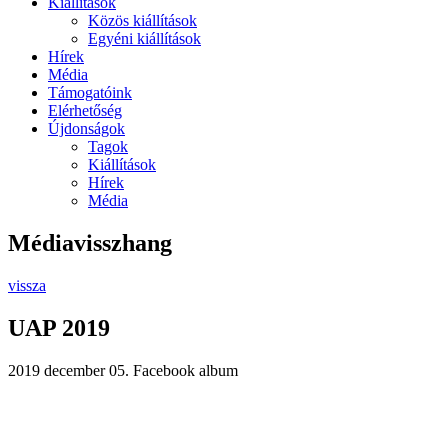
Kiállítások
Közös kiállítások
Egyéni kiállítások
Hírek
Média
Támogatóink
Elérhetőség
Újdonságok
Tagok
Kiállítások
Hírek
Média
Médiavisszhang
vissza
UAP 2019
2019 december 05.
Facebook album