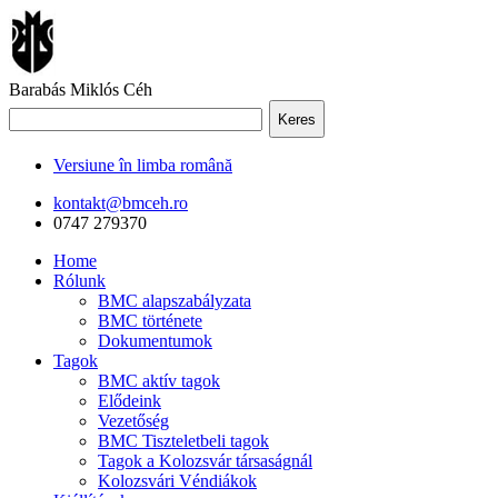
Barabás Miklós Céh
Keres
Versiune în limba română
kontakt@bmceh.ro
0747 279370
Home
Rólunk
BMC alapszabályzata
BMC története
Dokumentumok
Tagok
BMC aktív tagok
Elődeink
Vezetőség
BMC Tiszteletbeli tagok
Tagok a Kolozsvár társaságnál
Kolozsvári Véndiákok