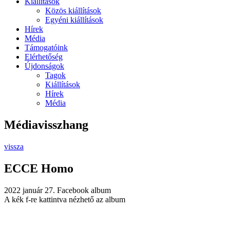
Kiállítások
Közös kiállítások
Egyéni kiállítások
Hírek
Média
Támogatóink
Elérhetőség
Újdonságok
Tagok
Kiállítások
Hírek
Média
Médiavisszhang
vissza
ECCE Homo
2022 január 27.
Facebook album
A kék f-re kattintva nézhető az album