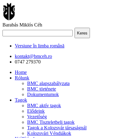
Barabás Miklós Céh
Keres
Versiune în limba română
kontakt@bmceh.ro
0747 279370
Home
Rólunk
BMC alapszabályzata
BMC története
Dokumentumok
Tagok
BMC aktív tagok
Elődeink
Vezetőség
BMC Tiszteletbeli tagok
Tagok a Kolozsvár társaságnál
Kolozsvári Véndiákok