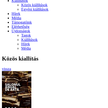
Kiállítások
Közös kiállítások
Egyéni kiállítások
Hírek
Média
Támogatóink
Elérhetőség
Újdonságok
Tagok
Kiállítások
Hírek
Média
Közös kiallítás
vissza