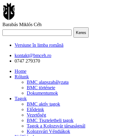
Barabás Miklós Céh
Keres
Versiune în limba română
kontakt@bmceh.ro
0747 279370
Home
Rólunk
BMC alapszabályzata
BMC története
Dokumentumok
Tagok
BMC aktív tagok
Elődeink
Vezetőség
BMC Tiszteletbeli tagok
Tagok a Kolozsvár társaságnál
Kolozsvári Véndiákok