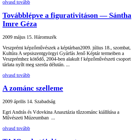
olvasd tovább
Továbblépve a figurativitáson — Sántha
Imre Géza
2009 május 15.
Háromszék
Veszprémi képzőművészek a képtárban2009. július 18., szombat,
Kultúra A sepsiszentgyörgyi Gyárfás Jenő Képtár termeiben a
Veszprémhez kötődő, 2004-ben alakult f képzőművészeti csoport
tárlata nyílt meg szerda délután. ...
olvasd tovább
A zománc szelleme
2009 április 14.
Szabadság
Egri András és Vdovkina Anasztázia tűzzománc kiállítása a
Művészeti Múzeumban ...
olvasd tovább