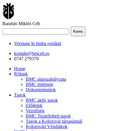
Barabás Miklós Céh
Keres
Versiune în limba română
kontakt@bmceh.ro
0747 279370
Home
Rólunk
BMC alapszabályzata
BMC története
Dokumentumok
Tagok
BMC aktív tagok
Elődeink
Vezetőség
BMC Tiszteletbeli tagok
Tagok a Kolozsvár társaságnál
Kolozsvári Véndiákok