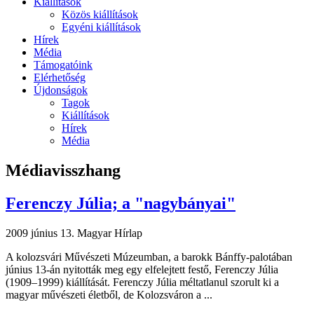
Kiállítások
Közös kiállítások
Egyéni kiállítások
Hírek
Média
Támogatóink
Elérhetőség
Újdonságok
Tagok
Kiállítások
Hírek
Média
Médiavisszhang
Ferenczy Júlia; a "nagybányai"
2009 június 13.
Magyar Hírlap
A kolozsvári Művészeti Múzeumban, a barokk Bánffy-palotában
június 13-án nyitották meg egy elfelejtett festő, Ferenczy Júlia
(1909–1999) kiállítását. Ferenczy Júlia méltatlanul szorult ki a
magyar művészeti életből, de Kolozsváron a ...