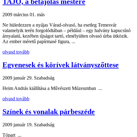
TAJO, a betájolás mestere
2009 március 01.
más
Ne hüledezzen a nyájas Várad-olvasó, ha esetleg Temesvár
valamelyik terén forgolódtában – például – egy halvány kapucsínó
árnyalatú, kezében újságot tartó, elmélyülten olvasó úrba ütközik.
Az ember méretű papírmasé figura, ...
olvasd tovább
Egyenesek és körívek látványszőttese
2009 január 29.
Szabadság
Heim András kiállítása a Művészeti Múzeumban ...
olvasd tovább
Színek és vonalak párbeszéde
2009 január 19.
Szabadság
Tópart ...