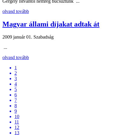
Gergely Istvántól nemrég búcsúztunk ...
olvasd tovább
Magyar állami díjakat adtak át
2009 január 01.
Szabadság
...
olvasd tovább
1
2
3
4
5
6
7
8
9
10
11
12
13