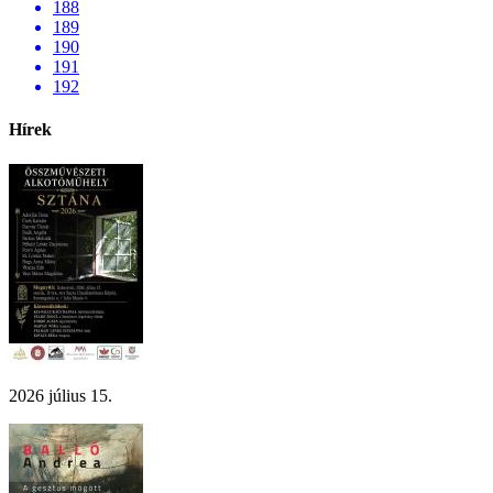
188
189
190
191
192
Hírek
2026 július 15.