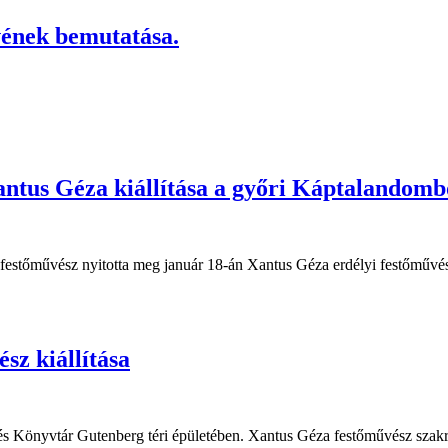
nek bemutatása.
antus Géza kiállítása a győri Káptalandom
estőművész nyitotta meg január 18-án Xantus Géza erdélyi festőművés
sz kiállítása
 és Könyvtár Gutenberg téri épületében. Xantus Géza festőművész szakrá