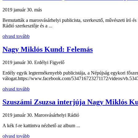
2019 január 30.
más
Bemutatták a marosvásárhelyi publicista, szerkesztő, művészeti író
Rádió szerkesztője és a ...
olvasd tovább
Nagy Miklós Kund: Felemás
2019 január 30.
Erdélyi Figyelő
Erdély egyik legtermékenyebb publicistája, a Népújság egykori főszer
válogat.https://www.facebook.com/534716723271172/videos/vb.534
olvasd tovább
Szuszámi Zsuzsa interjúja Nagy Miklós K
2019 január 30.
Marosvásárhelyi Rádió
A kék f-re kattintva nézhető az album ...
olvasd tovább