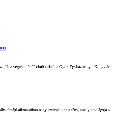
bon
z „Út a végtelen felé” című tárlatát a Győri Egyházmegyei Könyvtár
lis témájú alkotásaiban nagy szerepet kap a fény, amely bevilágítja a