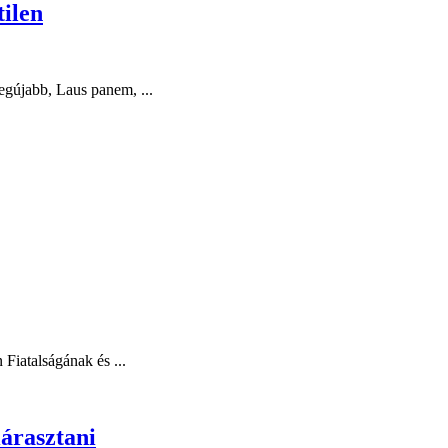
tilen
egújabb, Laus panem, ...
Fiatalságának és ...
iárasztani