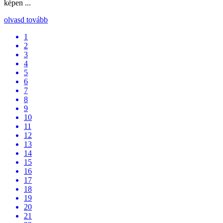
képen ...
olvasd tovább
1
2
3
4
5
6
7
8
9
10
11
12
13
14
15
16
17
18
19
20
21