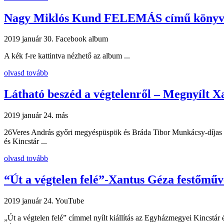
Nagy Miklós Kund FELEMÁS című könyvé
2019 január 30.
Facebook album
A kék f-re kattintva nézhető az album ...
olvasd tovább
Látható beszéd a végtelenről – Megnyílt X
2019 január 24.
más
26Veres András győri megyéspüspök és Bráda Tibor Munkácsy-díjas f
és Kincstár ...
olvasd tovább
“Út a végtelen felé”-Xantus Géza festőművé
2019 január 24.
YouTube
„Út a végtelen felé” címmel nyílt kiállítás az Egyházmegyei Kincstár