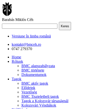
Barabás Miklós Céh
Keres
Versiune în limba română
kontakt@bmceh.ro
0747 279370
Home
Rólunk
BMC alapszabályzata
BMC története
Dokumentumok
Tagok
BMC aktív tagok
Elődeink
Vezetőség
BMC Tiszteletbeli tagok
Tagok a Kolozsvár társaságnál
Kolozsvári Véndiákok