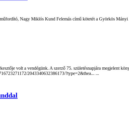
 és műfordító, Nagy Miklós Kund Felemás című kötetét a Györkös Mányi
kesztője volt a vendégünk. A szerző 75. születésnapjára megjelent köny
716723271172/2043340632386173/?type=2&thea... ...
unddal