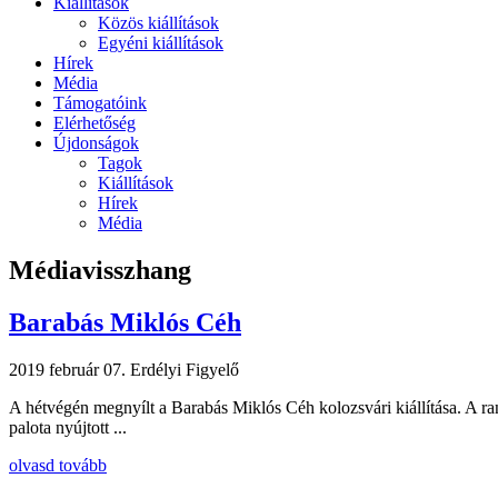
Kiállítások
Közös kiállítások
Egyéni kiállítások
Hírek
Média
Támogatóink
Elérhetőség
Újdonságok
Tagok
Kiállítások
Hírek
Média
Médiavisszhang
Barabás Miklós Céh
2019 február 07.
Erdélyi Figyelő
A hétvégén megnyílt a Barabás Miklós Céh kolozsvári kiállítása. A ran
palota nyújtott ...
olvasd tovább