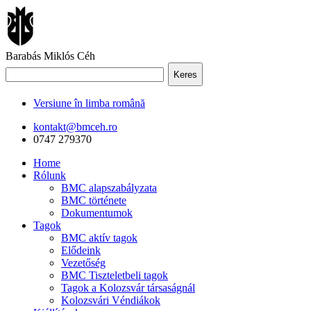
Barabás Miklós Céh
Keres
Versiune în limba română
kontakt@bmceh.ro
0747 279370
Home
Rólunk
BMC alapszabályzata
BMC története
Dokumentumok
Tagok
BMC aktív tagok
Elődeink
Vezetőség
BMC Tiszteletbeli tagok
Tagok a Kolozsvár társaságnál
Kolozsvári Véndiákok