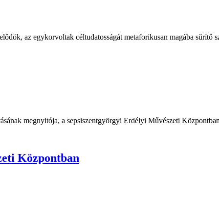
lődök, az egykorvoltak céltudatosságát metaforikusan magába sűrítő szőt
ításának megnyitója, a sepsiszentgyörgyi Erdélyi Művészeti Központban.
szeti Központban