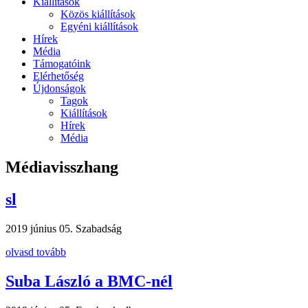
Kiállítások
Közös kiállítások
Egyéni kiállítások
Hírek
Média
Támogatóink
Elérhetőség
Újdonságok
Tagok
Kiállítások
Hírek
Média
Médiavisszhang
sl
2019 június 05.
Szabadság
olvasd tovább
Suba László a BMC-nél