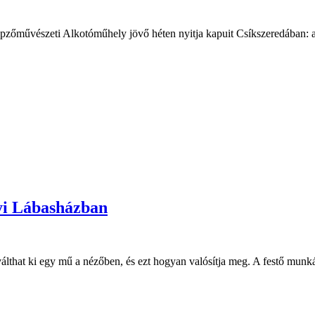
művészeti Alkotóműhely jövő héten nyitja kapuit Csíkszeredában: a tiz
gyi Lábasházban
álthat ki egy mű a nézőben, és ezt hogyan valósítja meg. A festő munkás