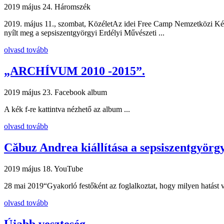
2019 május 24.
Háromszék
2019. május 11., szombat, KözéletAz idei Free Camp Nemzetközi Képző
nyílt meg a sepsiszentgyörgyi Erdélyi Művészeti ...
olvasd tovább
„ARCHÍVUM 2010 -2015”.
2019 május 23.
Facebook album
A kék f-re kattintva nézhető az album ...
olvasd tovább
Căbuz Andrea kiállítása a sepsiszentgyör
2019 május 18.
YouTube
28 mai 2019“Gyakorló festőként az foglalkoztat, hogy milyen hatást v
olvasd tovább
Újabb veszteség