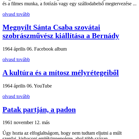
és a filmes munka, a fotózás vagy egy szállodabelső megtervezése ...
olvasd tovább
Megnyílt Sánta Csaba szovátai
szobrászművész kiállítása a Bernády
1964 április 06.
Facebook album
olvasd tovább
A kultúra és a mítosz mélyrétegeiből
1964 április 06.
YouTube
olvasd tovább
Patak partján, a padon
1961 november 12.
más
Úgy hozta az elfoglaltságom, hogy nem tudtam eljutni a múlt
szerdai, kisbaconi emlékünnepségre, ahol több százan