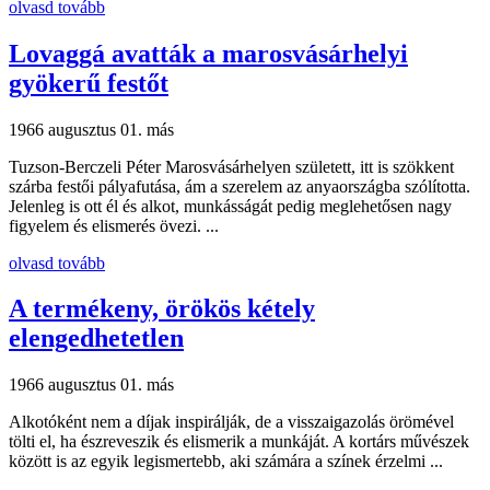
olvasd tovább
Lovaggá avatták a marosvásárhelyi
gyökerű festőt
1966 augusztus 01.
más
Tuzson-Berczeli Péter Marosvásárhelyen született, itt is szökkent
szárba festői pályafutása, ám a szerelem az anyaországba szólította.
Jelenleg is ott él és alkot, munkásságát pedig meglehetősen nagy
figyelem és elismerés övezi. ...
olvasd tovább
A termékeny, örökös kétely
elengedhetetlen
1966 augusztus 01.
más
Alkotóként nem a díjak inspirálják, de a visszaigazolás örömével
tölti el, ha észreveszik és elismerik a munkáját. A kortárs művészek
között is az egyik legismertebb, aki számára a színek érzelmi ...