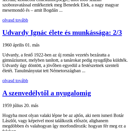
szoboravatással emlékeztek meg Benedek Elek, a nagy magyar
mesemondó és – amit Bogdán ...
olvasd tovább
Udvardy Ignác élete és munkássága: 2/3
1960 április 01.
más
Udvardy, a festő 1922-ben az új román vezetés bezáratta a
gimnáziumot, melyben tanított, a tanárokat pedig nyugdíjba küldték.
Udvardy úgy döntött, a jövőben egyedül a festészetnek szenteli
életét. Tanulmányutat tett Németországban ...
olvasd tovább
A szenvedélytől a nyugalomig
1959 július 20.
más
Hogyha most olyan valaki lépne be az ajtón, aki nem ismeri Botár
Lászlót, vagy képeivel most találkozik először, alighanem
megdöbben és valahogyan így morfondírozik: hogyan fér meg ez a