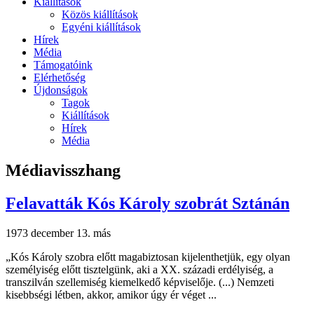
Kiállítások
Közös kiállítások
Egyéni kiállítások
Hírek
Média
Támogatóink
Elérhetőség
Újdonságok
Tagok
Kiállítások
Hírek
Média
Médiavisszhang
Felavatták Kós Károly szobrát Sztánán
1973 december 13.
más
„Kós Károly szobra előtt magabiztosan kijelenthetjük, egy olyan
személyiség előtt tisztelgünk, aki a XX. századi erdélyiség, a
transzilván szellemiség kiemelkedő képviselője. (...) Nemzeti
kisebbségi létben, akkor, amikor úgy ér véget ...