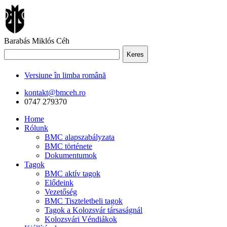
Barabás Miklós Céh
Keres
Versiune în limba română
kontakt@bmceh.ro
0747 279370
Home
Rólunk
BMC alapszabályzata
BMC története
Dokumentumok
Tagok
BMC aktív tagok
Elődeink
Vezetőség
BMC Tiszteletbeli tagok
Tagok a Kolozsvár társaságnál
Kolozsvári Véndiákok