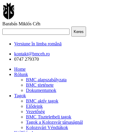
Barabás Miklós Céh
Keres
Versiune în limba română
kontakt@bmceh.ro
0747 279370
Home
Rólunk
BMC alapszabályzata
BMC története
Dokumentumok
Tagok
BMC aktív tagok
Elődeink
Vezetőség
BMC Tiszteletbeli tagok
Tagok a Kolozsvár társaságnál
Kolozsvári Véndiákok