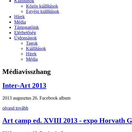
Kiállítások
Közös kiállítások
Egyéni kiállítások
Hírek
Média
Támogatóink
Elérhetőség
Újdonságok
Tagok
Kiállítások
Hírek
Média
Médiavisszhang
Inter-Art 2013
2013 augusztus 26.
Facebook album
olvasd tovább
Art camp ed. XVIII 2013 - expo Horvath 