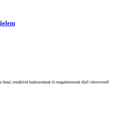
tőelem
fiatal, rendkívül határozottnak és magabiztosnak tűnő városvezető