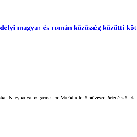
rdélyi magyar és román közösség közötti kö
ban Nagybánya polgármestere Murádin Jenő művészettörténésztől, de a 