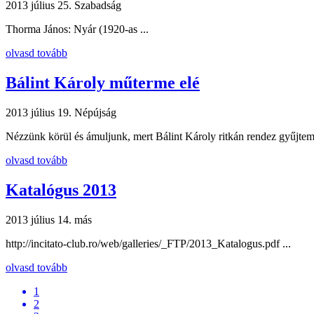
2013 július 25.
Szabadság
Thorma János: Nyár (1920-as ...
olvasd tovább
Bálint Károly műterme elé
2013 július 19.
Népújság
Nézzünk körül és ámuljunk, mert Bálint Károly ritkán rendez gyűjtemén
olvasd tovább
Katalógus 2013
2013 július 14.
más
http://incitato-club.ro/web/galleries/_FTP/2013_Katalogus.pdf ...
olvasd tovább
1
2