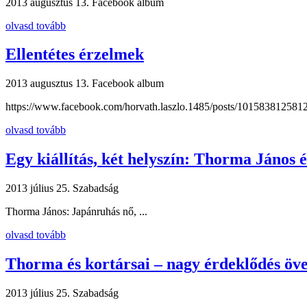
2013 augusztus 13.
Facebook album
olvasd tovább
Ellentétes érzelmek
2013 augusztus 13.
Facebook album
https://www.facebook.com/horvath.laszlo.1485/posts/1015838125812
olvasd tovább
Egy kiállítás, két helyszín: Thorma János é
2013 július 25.
Szabadság
Thorma János: Japánruhás nő, ...
olvasd tovább
Thorma és kortársai – nagy érdeklődés övez
2013 július 25.
Szabadság