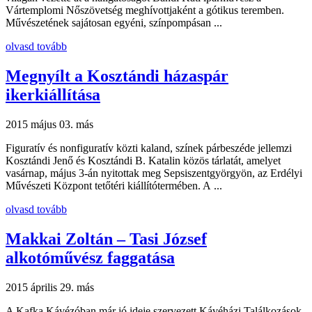
Vártemplomi Nőszövetség meghívottjaként a gótikus teremben.
Művészetének sajátosan egyéni, színpompásan ...
olvasd tovább
Megnyílt a Kosztándi házaspár
ikerkiállítása
2015 május 03.
más
Figuratív és nonfiguratív közti kaland, színek párbeszéde jellemzi
Kosztándi Jenő és Kosztándi B. Katalin közös tárlatát, amelyet
vasárnap, május 3-án nyitottak meg Sepsiszentgyörgyön, az Erdélyi
Művészeti Központ tetőtéri kiállítótermében. A ...
olvasd tovább
Makkai Zoltán – Tasi József
alkotóművész faggatása
2015 április 29.
más
A Kafka Ká­vé­zóban már jó ideje szervezett Kávéházi Talál­kozások