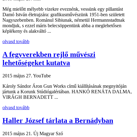
Még mielőtt mélyebb vizekre eveznénk, vessünk egy pillantást
Damó István életrajzára: grafikusművészünk 1951-ben született
Nagyszebenben. Románul Sibiunak, németül Hermannstadtnak
mondjuk, s ezzel máris belecsöppentünk abba a meglehetősen
képlékeny és alakváltó ...
olvasd tovább
A fegyverekben rejlő művészi
lehetőségeket kutatva
2015 május 27.
YouTube
Károly Sándor Áron Gun Works című kiállításának megnyitóján
jártunk a Korunk Stúdiógalériában. HANKÓ RENÁTA DALMA,
VIRÁGH BERNADETT ...
olvasd tovább
Haller József tárlata a Bernádyban
2015 május 21.
Új Magyar Szó