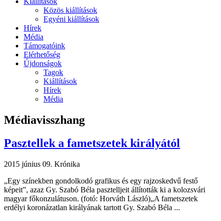
Kiállítások
Közös kiállítások
Egyéni kiállítások
Hírek
Média
Támogatóink
Elérhetőség
Újdonságok
Tagok
Kiállítások
Hírek
Média
Médiavisszhang
Pasztellek a fametszetek királyától
2015 június 09.
Krónika
„Egy színekben gondolkodó grafikus és egy rajzoskedvű festő
képeit”, azaz Gy. Szabó Béla pasztelljeit állították ki a kolozsvári
magyar főkonzulátuson. (fotó: Horváth László)„A fametszetek
erdélyi koronázatlan királyának tartott Gy. Szabó Béla ...