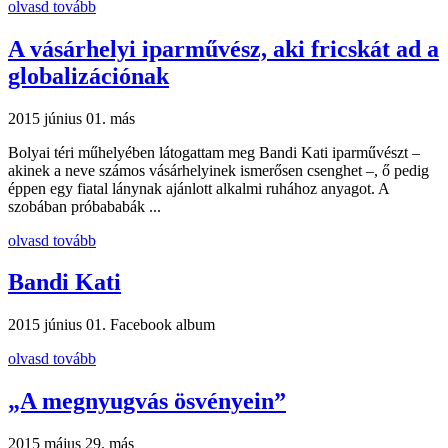
olvasd tovább
A vásárhelyi iparművész, aki fricskát ad a
globalizációnak
2015 június 01.
más
Bolyai téri műhelyében látogattam meg Bandi Kati iparművészt –
akinek a neve számos vásárhelyinek ismerősen csenghet –, ő pedig
éppen egy fiatal lánynak ajánlott alkalmi ruhához anyagot. A
szobában próbababák ...
olvasd tovább
Bandi Kati
2015 június 01.
Facebook album
olvasd tovább
„A megnyugvás ösvényein”
2015 május 29.
más