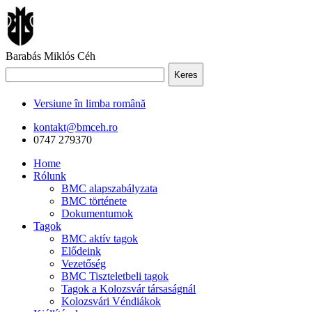
Barabás Miklós Céh
Keres
Versiune în limba română
kontakt@bmceh.ro
0747 279370
Home
Rólunk
BMC alapszabályzata
BMC története
Dokumentumok
Tagok
BMC aktív tagok
Elődeink
Vezetőség
BMC Tiszteletbeli tagok
Tagok a Kolozsvár társaságnál
Kolozsvári Véndiákok