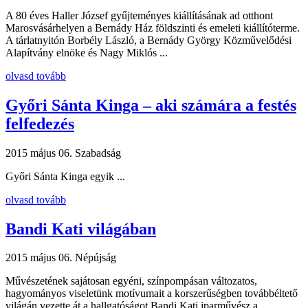
A 80 éves Haller József gyűjteményes kiállításának ad otthont
Marosvásárhelyen a Bernády Ház földszinti és emeleti kiállítóterme.
A tárlatnyitón Borbély László, a Bernády György Közművelődési
Alapítvány elnöke és Nagy Miklós ...
olvasd tovább
Győri Sánta Kinga – aki számára a festés
felfedezés
2015 május 06.
Szabadság
Győri Sánta Kinga egyik ...
olvasd tovább
Bandi Kati világában
2015 május 06.
Népújság
Művészetének sajátosan egyéni, színpompásan változatos,
hagyományos viseletünk motívumait a korszerűségben továbbéltető
világán vezette át a hallgatóságot Bandi Kati iparművész a