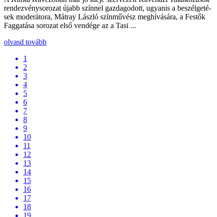
ren­dez­vénysorozat újabb színnel gaz­dagodott, ugyanis a beszél­geté­
sek mo­derá­to­ra, Mátray László színmű­vész meg­hí­vásá­ra, a Festők
Fag­gatása sorozat el­ső vendége az a Tasi ...
olvasd tovább
1
2
3
4
5
6
7
8
9
10
11
12
13
14
15
16
17
18
19