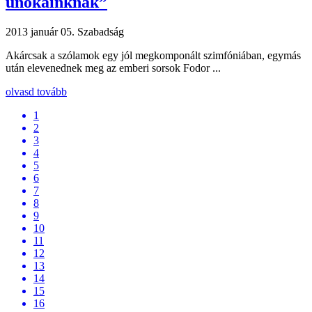
unokáinknak”
2013 január 05.
Szabadság
Akárcsak a szólamok egy jól megkomponált szimfóniában, egymás
után elevenednek meg az emberi sorsok Fodor ...
olvasd tovább
1
2
3
4
5
6
7
8
9
10
11
12
13
14
15
16