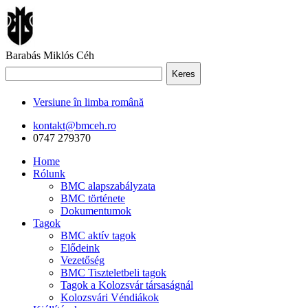
Barabás Miklós Céh
Keres
Versiune în limba română
kontakt@bmceh.ro
0747 279370
Home
Rólunk
BMC alapszabályzata
BMC története
Dokumentumok
Tagok
BMC aktív tagok
Elődeink
Vezetőség
BMC Tiszteletbeli tagok
Tagok a Kolozsvár társaságnál
Kolozsvári Véndiákok