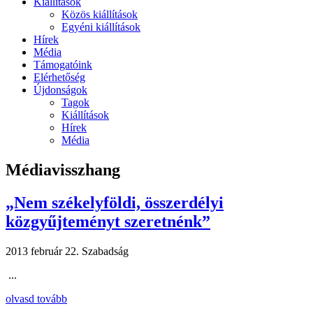
Kiállítások
Közös kiállítások
Egyéni kiállítások
Hírek
Média
Támogatóink
Elérhetőség
Újdonságok
Tagok
Kiállítások
Hírek
Média
Médiavisszhang
„Nem székelyföldi, összerdélyi
közgyűjteményt szeretnénk”
2013 február 22.
Szabadság
...
olvasd tovább