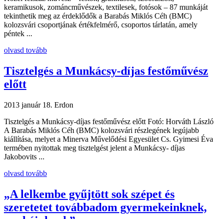
keramikusok, zománcművészek, textilesek, fotósok – 87 munkáját
tekinthetik meg az érdeklődők a Barabás Miklós Céh (BMC)
kolozsvári csoportjának értékfelmérő, csoportos tárlatán, amely
péntek ...
olvasd tovább
Tisztelgés a Munkácsy-díjas festőművész
előtt
2013 január 18.
Erdon
Tisztelgés a Munkácsy-díjas festőművész előtt Fotó: Horváth László
A Barabás Miklós Céh (BMC) kolozsvári részlegének legújabb
kiállítása, melyet a Minerva Művelődési Egyesület Cs. Gyimesi Éva
termében nyitottak meg tisztelgést jelent a Munkácsy- díjas
Jakobovits ...
olvasd tovább
„A lelkembe gyűjtött sok szépet és
szeretetet továbbadom gyermekeinknek,