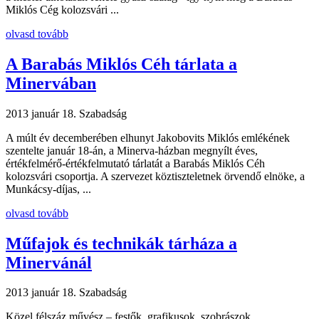
Miklós Cég kolozsvári ...
olvasd tovább
A Barabás Miklós Céh tárlata a
Minervában
2013 január 18.
Szabadság
A múlt év decemberében elhunyt Jakobovits Miklós emlékének
szentelte január 18-án, a Minerva-házban megnyílt éves,
értékfelmérő-értékfelmutató tárlatát a Barabás Miklós Céh
kolozsvári csoportja. A szervezet köztiszteletnek örvendő elnöke, a
Munkácsy-díjas, ...
olvasd tovább
Műfajok és technikák tárháza a
Minervánál
2013 január 18.
Szabadság
Közel félszáz művész – festők, grafikusok, szobrászok,