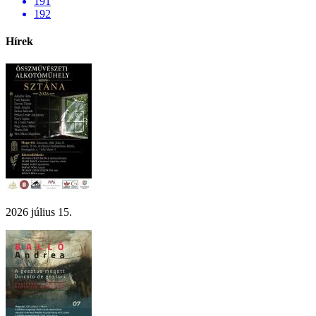
191
192
Hírek
2026 július 15.