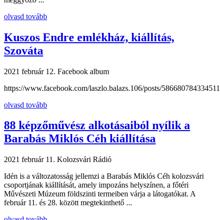
olvasd tovább
Kuszos Endre emlékház, kiállítás,
Szováta
2021 február 12.
Facebook album
https://www.facebook.com/laszlo.balazs.106/posts/5866807843345111
olvasd tovább
88 képzőművész alkotásaiból nyílik a
Barabás Miklós Céh kiállítása
2021 február 11.
Kolozsvári Rádió
Idén is a változatosság jellemzi a Barabás Miklós Céh kolozsvári
csoportjának kiállítását, amely impozáns helyszínen, a főtéri
Művészeti Múzeum földszinti termeiben várja a látogatókat. A
február 11. és 28. között megtekinthető ...
olvasd tovább