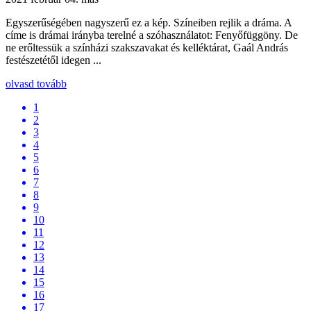
Egyszerűségében nagyszerű ez a kép. Színeiben rejlik a dráma. A
címe is drámai irányba terelné a szóhasználatot: Fenyőfüggöny. De
ne erőltessük a színházi szakszavakat és kelléktárat, Gaál András
festészetétől idegen ...
olvasd tovább
1
2
3
4
5
6
7
8
9
10
11
12
13
14
15
16
17