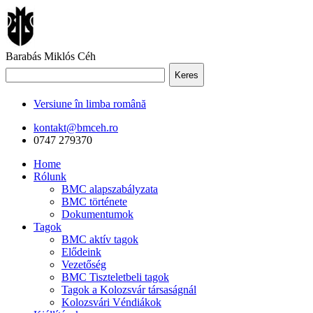
Barabás Miklós Céh
Keres
Versiune în limba română
kontakt@bmceh.ro
0747 279370
Home
Rólunk
BMC alapszabályzata
BMC története
Dokumentumok
Tagok
BMC aktív tagok
Elődeink
Vezetőség
BMC Tiszteletbeli tagok
Tagok a Kolozsvár társaságnál
Kolozsvári Véndiákok