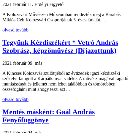
2021 február 11.
Erdélyi Figyelő
A Kolozsvári Művészeti Múzeumban rendezték meg a Barabás
Miklós Céh Kolozsvári Csoportjának 5. éves tárlatát. ...
olvasd tovább
Tegyünk Kézdiszékért * Vetró András
Szobrász, képzőművész (Díjazottunk)
2021 február 09.
más
A Kincses Kolozsvár szülöttjéből az évtizedek igazi kézdiszéki
székelyt faragott a Kárpátkanyar vidéke. A művész magával ragadó
munkásságát és jellemét nem lehet találóbban és tömörebben
összefoglalni mint ahogy teszi azt ...
olvasd tovább
Mentés másként: Gaál András
Fenyőfüggönye
2021 február 04.
más