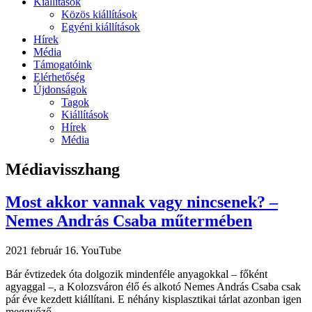
Kiállítások
Közös kiállítások
Egyéni kiállítások
Hírek
Média
Támogatóink
Elérhetőség
Újdonságok
Tagok
Kiállítások
Hírek
Média
Médiavisszhang
Most akkor vannak vagy nincsenek? –
Nemes András Csaba műtermében
2021 február 16.
YouTube
Bár évtizedek óta dolgozik mindenféle anyagokkal – főként
agyaggal –, a Kolozsváron élő és alkotó Nemes András Csaba csak
pár éve kezdett kiállítani. E néhány kisplasztikai tárlat azonban igen
meggyőző ...