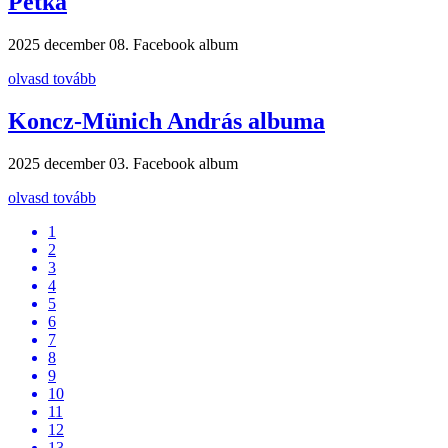
Petka
2025 december 08.
Facebook album
olvasd tovább
Koncz-Münich András albuma
2025 december 03.
Facebook album
olvasd tovább
1
2
3
4
5
6
7
8
9
10
11
12
13