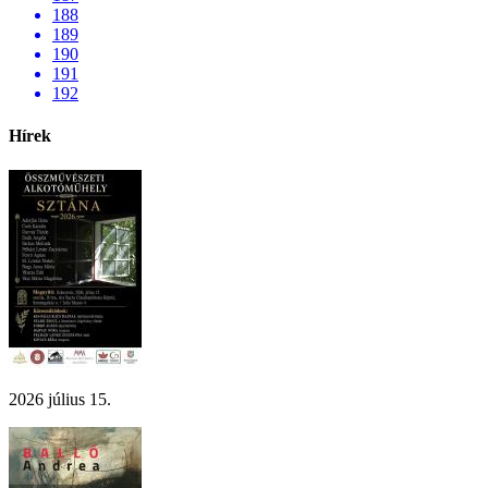
188
189
190
191
192
Hírek
2026 július 15.