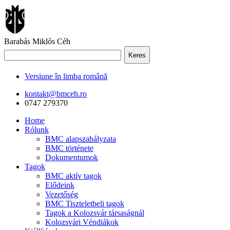
Barabás Miklós Céh
Keres
Versiune în limba română
kontakt@bmceh.ro
0747 279370
Home
Rólunk
BMC alapszabályzata
BMC története
Dokumentumok
Tagok
BMC aktív tagok
Elődeink
Vezetőség
BMC Tiszteletbeli tagok
Tagok a Kolozsvár társaságnál
Kolozsvári Véndiákok