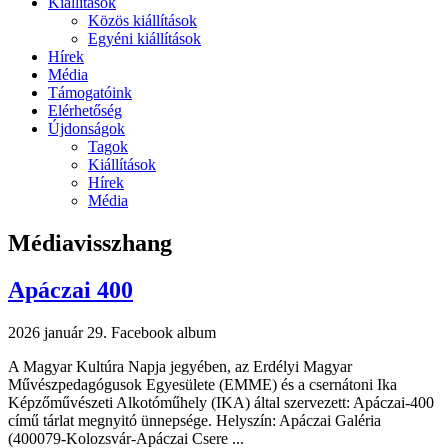
Kiállítások
Közös kiállítások
Egyéni kiállítások
Hírek
Média
Támogatóink
Elérhetőség
Újdonságok
Tagok
Kiállítások
Hírek
Média
Médiavisszhang
Apáczai 400
2026 január 29.
Facebook album
A Magyar Kultúra Napja jegyében, az Erdélyi Magyar
Művészpedagógusok Egyesülete (EMME) és a csernátoni Ika
Képzőművészeti Alkotóműhely (IKA) által szervezett: Apáczai-400
című tárlat megnyitó ünnepsége. Helyszín: Apáczai Galéria
(400079-Kolozsvár-Apáczai Csere ...