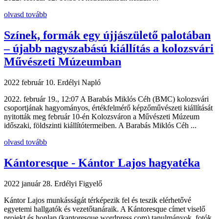
olvasd tovább
Színek, formák egy újjászülető palotában
– újabb nagyszabású kiállítás a kolozsvári
Művészeti Múzeumban
2022 február 10.
Erdélyi Napló
2022. február 19., 12:07 A Barabás Miklós Céh (BMC) kolozsvári
csoportjának hagyományos, értékfelmérő képzőművészeti kiállítását
nyitották meg február 10-én Kolozsváron a Művészeti Múzeum
időszaki, földszinti kiállítótermeiben. A Barabás Miklós Céh ...
olvasd tovább
Kántoresque - Kántor Lajos hagyatéka
2022 január 28.
Erdélyi Figyelő
Kántor Lajos munkásságát térképezik fel és teszik elérhetővé
egyetemi hallgatók és vezetőtanáraik. A Kántoresque címet viselő
projekt és honlap (kantoresque.wordpress.com) tanulmányok, fotók