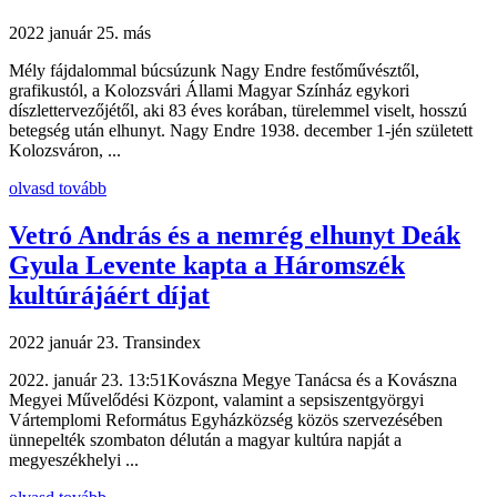
2022 január 25.
más
Mély fájdalommal búcsúzunk Nagy Endre festőművésztől,
grafikustól, a Kolozsvári Állami Magyar Színház egykori
díszlettervezőjétől, aki 83 éves korában, türelemmel viselt, hosszú
betegség után elhunyt. Nagy Endre 1938. december 1-jén született
Kolozsváron, ...
olvasd tovább
Vetró András és a nemrég elhunyt Deák
Gyula Levente kapta a Háromszék
kultúrájáért díjat
2022 január 23.
Transindex
2022. január 23. 13:51Kovászna Megye Tanácsa és a Kovászna
Megyei Művelődési Központ, valamint a sepsiszentgyörgyi
Vártemplomi Református Egyházközség közös szervezésében
ünnepelték szombaton délután a magyar kultúra napját a
megyeszékhelyi ...