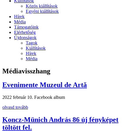
Kiállítások
Közös kiállítások
Egyéni kiállítások
Hírek
Média
Támogatóink
Elérhetőség
Újdonságok
Tagok
Kiállítások
Hírek
Média
Médiavisszhang
Evenimente Muzeul de Artă
2022 február 10.
Facebook album
olvasd tovább
Koncz-Münich András 86 új fényképet
töltött fel.