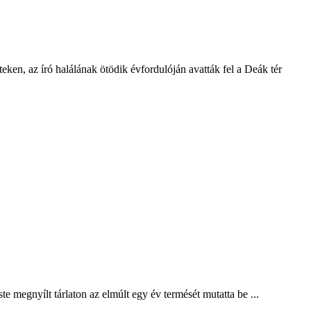
ken, az író halálának ötödik évfordulóján avatták fel a Deák tér
e megnyílt tárlaton az elmúlt egy év termését mutatta be ...