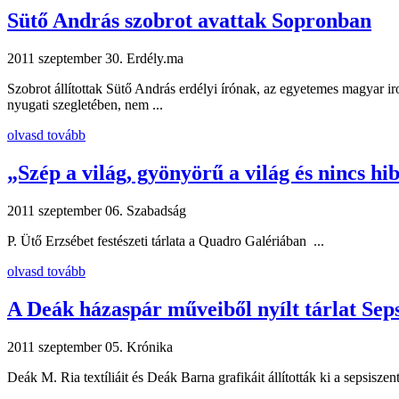
Sütő András szobrot avattak Sopronban
2011 szeptember 30.
Erdély.ma
Szobrot állítottak Sütő András erdélyi írónak, az egyetemes magyar i
nyugati szegletében, nem ...
olvasd tovább
„Szép a világ, gyönyörű a világ és nincs hi
2011 szeptember 06.
Szabadság
P. Ütő Erzsébet festészeti tárlata a Quadro Galériában ...
olvasd tovább
A Deák házaspár műveiből nyílt tárlat Sep
2011 szeptember 05.
Krónika
Deák M. Ria textíliáit és Deák Barna grafikáit állították ki a sepsis