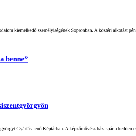
rodalom kiemelkedő személyiségének Sopronban. A köztéri alkotást pénte
ba benne”
siszentgyörgyön
zentgyörgyi Gyárfás Jenő Képtárban. A képzőművész házaspár a kedden est