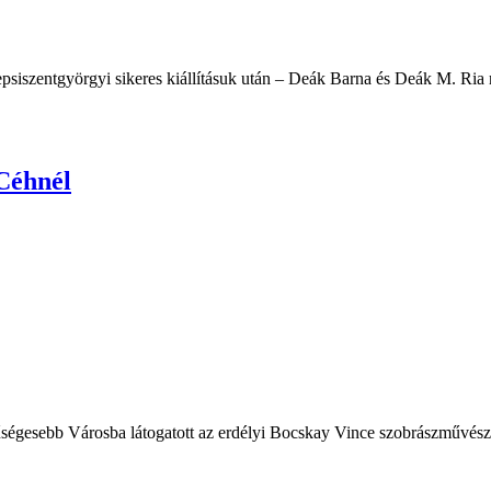
psiszentgyörgyi sikeres kiállításuk után – Deák Barna és Deák M. Ria m
Céhnél
gesebb Városba látogatott az erdélyi Bocskay Vince szobrászművész A ci