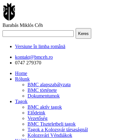
Barabás Miklós Céh
Keres
Versiune în limba română
kontakt@bmceh.ro
0747 279370
Home
Rólunk
BMC alapszabályzata
BMC története
Dokumentumok
Tagok
BMC aktív tagok
Elődeink
Vezetőség
BMC Tiszteletbeli tagok
Tagok a Kolozsvár társaságnál
Kolozsvári Véndiákok