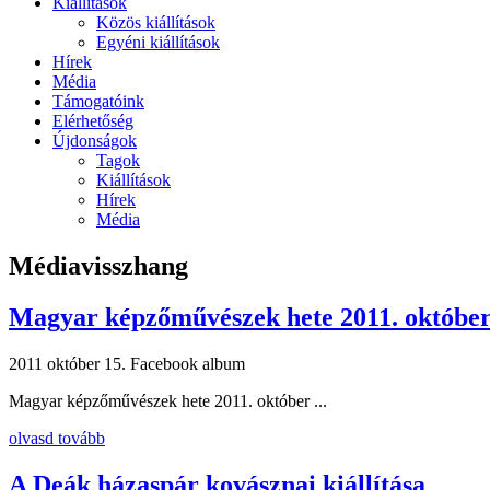
Kiállítások
Közös kiállítások
Egyéni kiállítások
Hírek
Média
Támogatóink
Elérhetőség
Újdonságok
Tagok
Kiállítások
Hírek
Média
Médiavisszhang
Magyar képzőművészek hete 2011. októbe
2011 október 15.
Facebook album
Magyar képzőművészek hete 2011. október ...
olvasd tovább
A Deák házaspár kovásznai kiállítása