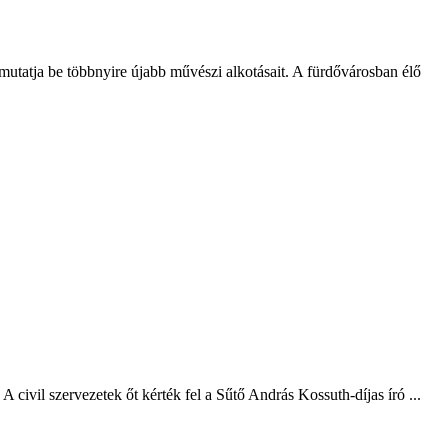
utatja be többnyire újabb művészi alkotásait. A fürdővárosban élő
vil szervezetek őt kérték fel a Sűtő András Kossuth-díjas író ...