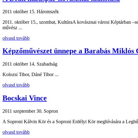
2011 október 15.
Háromszék
2011. október 15., szombat, KultúraA kovásznai városi Képtárban –se
művész ...
olvasd tovább
Képzőművészet ünnepe a Barabás Miklós 
2011 október 14.
Szabadság
Kolozsi Tibor, Dáné Tibor ...
olvasd tovább
Bocskai Vince
2011 szeptember 30.
Sopron
A Soproni Kálvin Kör és a Soproni Erdélyi Kör meghívására a Leghűsé
olvasd tovább