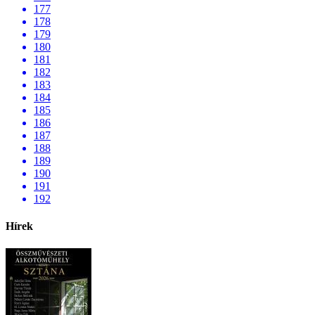
177
178
179
180
181
182
183
184
185
186
187
188
189
190
191
192
Hírek