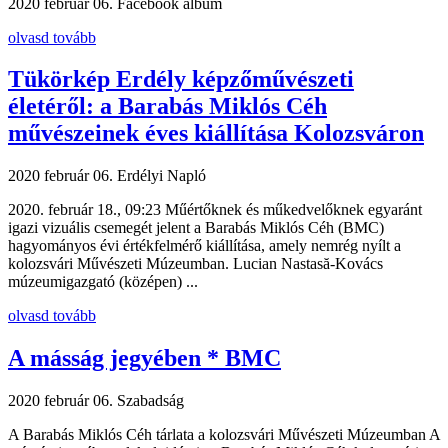
2020 február 06.
Facebook album
olvasd tovább
Tükörkép Erdély képzőművészeti
életéről: a Barabás Miklós Céh
művészeinek éves kiállítása Kolozsváron
2020 február 06.
Erdélyi Napló
2020. február 18., 09:23 Műértőknek és műkedvelőknek egyaránt
igazi vizuális csemegét jelent a Barabás Miklós Céh (BMC)
hagyományos évi értékfelmérő kiállítása, amely nemrég nyílt a
kolozsvári Művészeti Múzeumban. Lucian Nastasă-Kovács
múzeumigazgató (középen) ...
olvasd tovább
A másság jegyében * BMC
2020 február 06.
Szabadság
A Barabás Miklós Céh tárlata a kolozsvári Művészeti Múzeumban A