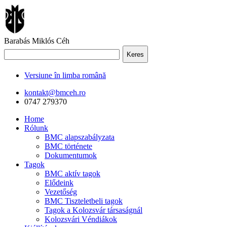
Barabás Miklós Céh
Keres
Versiune în limba română
kontakt@bmceh.ro
0747 279370
Home
Rólunk
BMC alapszabályzata
BMC története
Dokumentumok
Tagok
BMC aktív tagok
Elődeink
Vezetőség
BMC Tiszteletbeli tagok
Tagok a Kolozsvár társaságnál
Kolozsvári Véndiákok