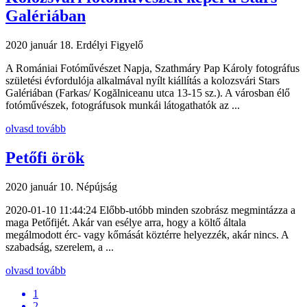
Galériában
2020 január 18.
Erdélyi Figyelő
A Romániai Fotóművészet Napja, Szathmáry Pap Károly fotográfus
születési évfordulója alkalmával nyílt kiállítás a kolozsvári Stars
Galériában (Farkas/ Kogălniceanu utca 13-15 sz.). A városban élő
fotóművészek, fotográfusok munkái látogathatók az ...
olvasd tovább
Petőfi örök
2020 január 10.
Népújság
2020-01-10 11:44:24 Előbb-utóbb minden szobrász megmintázza a
maga Petőfijét. Akár van esélye arra, hogy a költő általa
megálmodott érc- vagy kőmását köztérre helyezzék, akár nincs. A
szabadság, szerelem, a ...
olvasd tovább
1
2