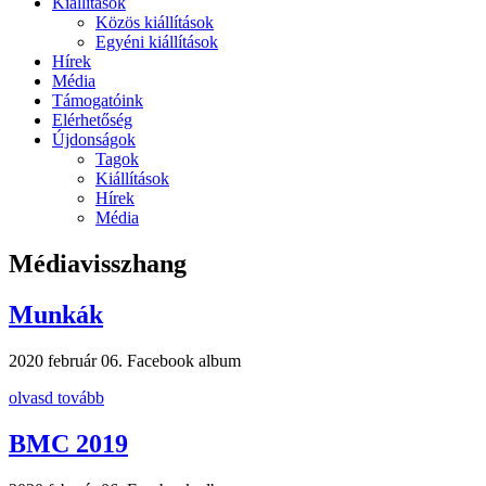
Kiállítások
Közös kiállítások
Egyéni kiállítások
Hírek
Média
Támogatóink
Elérhetőség
Újdonságok
Tagok
Kiállítások
Hírek
Média
Médiavisszhang
Munkák
2020 február 06.
Facebook album
olvasd tovább
BMC 2019