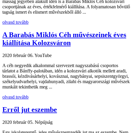
másság jegyében alakult idén is a Barabás Miklós Céh kolozsvári
csoportjának az éves, értékfelmérő kiállítása. A folyamatosan bővülő
tagság ismert és elismert művészekből álló ...
olvasd tovább
A Barabás Miklós Céh művészeinek éves
kiállítása Kolozsváron
2020 február 06.
YouTube
A céh negyedik alkalommal szervezett nagyszabású csoportos
tárlatot a Bánffy-palotában, idén a kolozsvári alkotók mellett aradi,
brassói, kézdivásárhelyi, kovásznai, nagybányai, sepsiszentgyörgyi,
székelyudvarhelyi, vajdahunyadi, zilahi és magyarországi művészek
munkáit tekinthetik meg ...
olvasd tovább
Erről jut eszembe
2020 február 05.
Népújság
Egy iskolateremtő, jeles művésznemzedék jut ma az eszembe. Nem