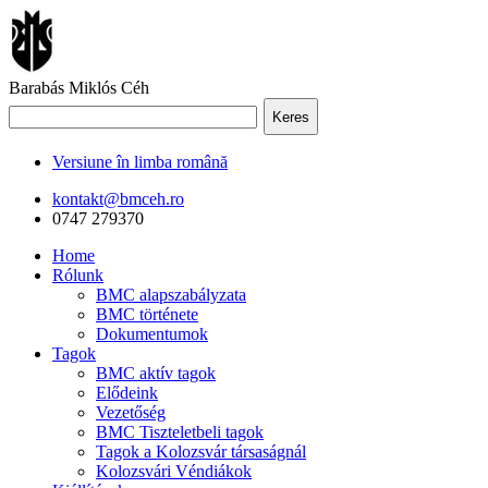
Barabás Miklós Céh
Keres
Versiune în limba română
kontakt@bmceh.ro
0747 279370
Home
Rólunk
BMC alapszabályzata
BMC története
Dokumentumok
Tagok
BMC aktív tagok
Elődeink
Vezetőség
BMC Tiszteletbeli tagok
Tagok a Kolozsvár társaságnál
Kolozsvári Véndiákok