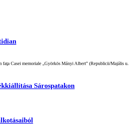
tidian
 în faţa Casei memoriale „Györkös Mányi Albert” (Republicii/Majális u. 5
kkiállítása Sárospatakon
lkotásaiból