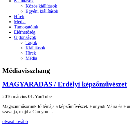
Kiállítások
Közös kiállítások
Egyéni kiállítások
Hírek
Média
Támogatóink
Elérhetőség
Újdonságok
Tagok
Kiállítások
Hírek
Média
Médiavisszhang
MAGYARADÁS / Erdélyi képzőművészet
2016 március 01.
YouTube
Magazinműsorunk fő témája a képzőművészet. Hunyadi Mária és Hunyadi
szavalja, majd a Can you ...
olvasd tovább