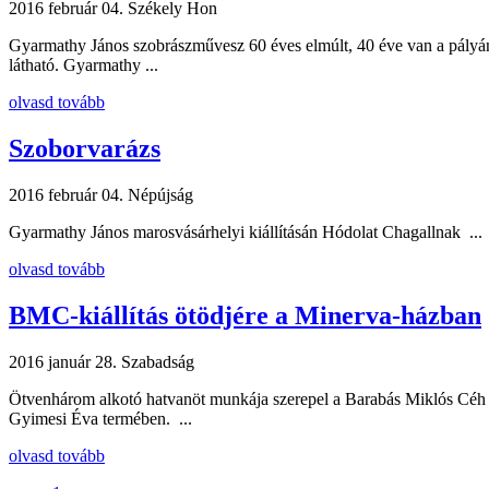
2016 február 04.
Székely Hon
Gyarmathy János szobrászművesz 60 éves elmúlt, 40 éve van a pályán, é
látható. Gyarmathy ...
olvasd tovább
Szoborvarázs
2016 február 04.
Népújság
Gyarmathy János marosvásárhelyi kiállításán Hódolat Chagallnak ...
olvasd tovább
BMC-kiállítás ötödjére a Minerva-házban
2016 január 28.
Szabadság
Ötvenhárom alkotó hatvanöt munkája szerepel a Barabás Miklós Céh 
Gyimesi Éva termében. ...
olvasd tovább