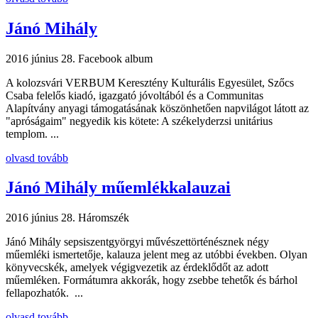
Jánó Mihály
2016 június 28.
Facebook album
A kolozsvári VERBUM Keresztény Kulturális Egyesület, Szőcs
Csaba felelős kiadó, igazgató jóvoltából és a Communitas
Alapítvány anyagi támogatásának köszönhetően napvilágot látott az
"apróságaim" negyedik kis kötete: A székelyderzsi unitárius
templom. ...
olvasd tovább
Jánó Mihály műemlékkalauzai
2016 június 28.
Háromszék
Jánó Mihály sepsiszentgyörgyi művészettörténésznek négy
műemléki ismertetője, kalauza jelent meg az utóbbi években. Olyan
könyvecskék, amelyek végigvezetik az érdeklődőt az adott
műemléken. Formátumra akkorák, hogy zsebbe tehetők és bárhol
fellapozhatók. ...
olvasd tovább