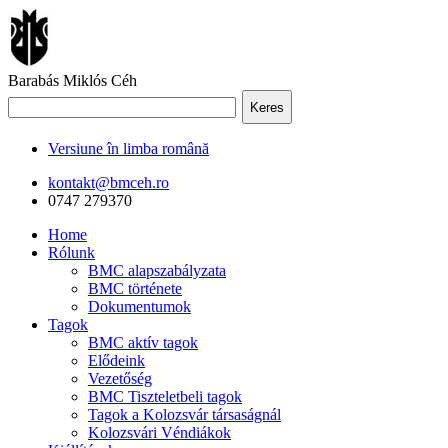
Barabás Miklós Céh
Keres
Versiune în limba română
kontakt@bmceh.ro
0747 279370
Home
Rólunk
BMC alapszabályzata
BMC története
Dokumentumok
Tagok
BMC aktív tagok
Elődeink
Vezetőség
BMC Tiszteletbeli tagok
Tagok a Kolozsvár társaságnál
Kolozsvári Véndiákok