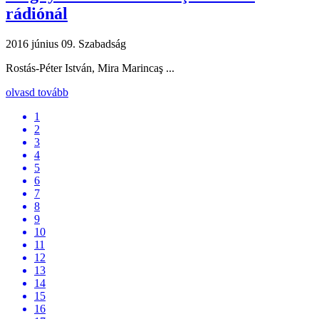
rádiónál
2016 június 09.
Szabadság
Rostás-Péter István, Mira Marincaş ...
olvasd tovább
1
2
3
4
5
6
7
8
9
10
11
12
13
14
15
16