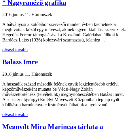
* Nagyranéző grafika
2016 június 11.
Háromszék
A bálványosi alkotótábor szervezői minden évben kiemelnek a
meghívottak közül egy művészt, akinek egyéni kiállítást szerveznek.
Hegedűs Ferenc támogatásával a Kosztándi Galériában állított ki
Bardócz Lajos (1936) kolozsvári származású, jelenleg ...
olvasd tovább
Balázs Imre
2016 június 11.
Háromszék
A huszadik század második felének egyik legjelentősebb erdélyi
képzőművészeként mutatta be Vécsi-Nagy Zoltán
művészettörténész (felvételünk) megnyitóbeszédében Balázs Imrét.
A sepsiszentgyörgyi Erdélyi Művészeti Központban tegnap nyílt
kiállításon harmincnyolc festményét láthatjuk a nyolcvanöt ...
olvasd tovább
Megnyílt Mira Marincaş tárlata a