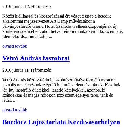
2016 június 12.
Háromszék
Közös kiállítással és koszorúzással ért véget tegnap a hetedik
alkalommal megszervezett Art Camp művésztábor a
bálványosfürdői Grand Hotel Szálloda wellnessközpontjának új
konferenciatermében, ahol hetvenhárom munka került közszemlére.
Idén rekordszámú alkotó, ...
olvasd tovább
Vetró András faszobrai
2016 június 11.
Háromszék
Vetró András kézdivásárhelyi szobrászművész formáló mestere
vizuális neveltetésünkre épülő kulturális identitásunknak. Köztünk
jár, így inspiráló ötletekkel, lázadó kételyekkel, azonosuló
szándékkal és magas hőfokon izzó szenvedéllyel terel, tanít és
láttat. ...
olvasd tovább
Bardócz Lajos tárlata Kézdivásárhelyen