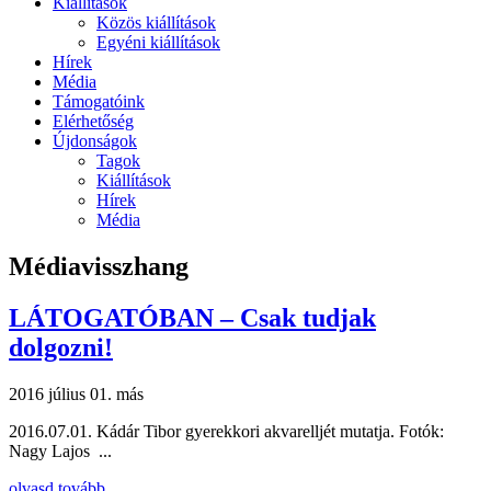
Kiállítások
Közös kiállítások
Egyéni kiállítások
Hírek
Média
Támogatóink
Elérhetőség
Újdonságok
Tagok
Kiállítások
Hírek
Média
Médiavisszhang
LÁTOGATÓBAN – Csak tudjak
dolgozni!
2016 július 01.
más
2016.07.01. Kádár Tibor gyerekkori akvarelljét mutatja. Fotók:
Nagy Lajos ...
olvasd tovább