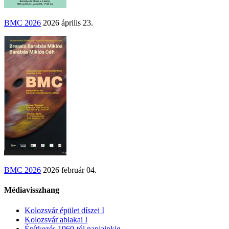
BMC 2026
2026 április 23.
BMC 2026
2026 február 04.
Médiavisszhang
Kolozsvár épület díszei I
Kolozsvár ablakai I
Építkezés 1960-tól napjainkig