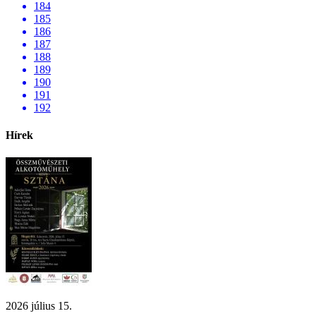
184
185
186
187
188
189
190
191
192
Hírek
2026 július 15.