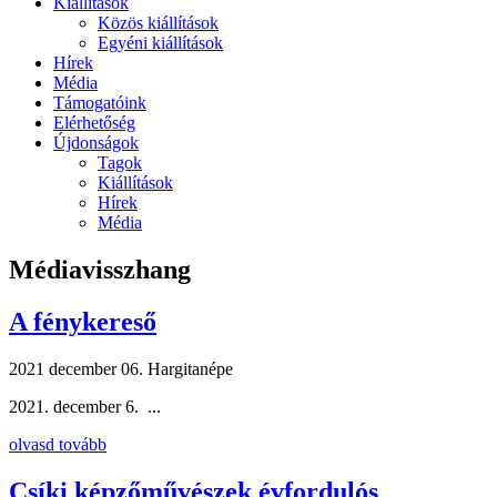
Kiállítások
Közös kiállítások
Egyéni kiállítások
Hírek
Média
Támogatóink
Elérhetőség
Újdonságok
Tagok
Kiállítások
Hírek
Média
Médiavisszhang
A fénykereső
2021 december 06.
Hargitanépe
2021. december 6. ...
olvasd tovább
Csíki képzőművészek évfordulós