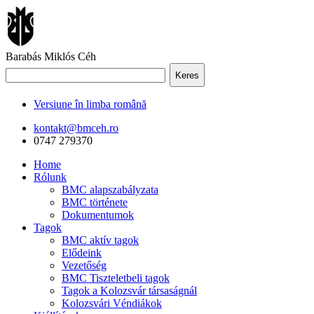
Barabás Miklós Céh
Keres
Versiune în limba română
kontakt@bmceh.ro
0747 279370
Home
Rólunk
BMC alapszabályzata
BMC története
Dokumentumok
Tagok
BMC aktív tagok
Elődeink
Vezetőség
BMC Tiszteletbeli tagok
Tagok a Kolozsvár társaságnál
Kolozsvári Véndiákok