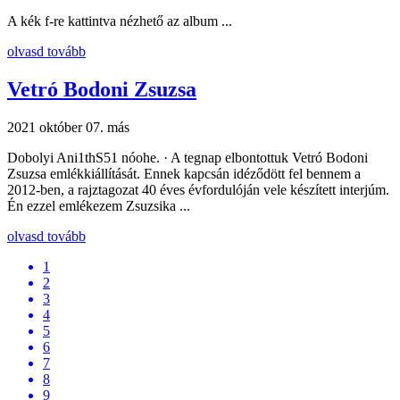
A kék f-re kattintva nézhető az album ...
olvasd tovább
Vetró Bodoni Zsuzsa
2021 október 07.
más
Dobolyi Ani1thS51 nóohe. · A tegnap elbontottuk Vetró Bodoni
Zsuzsa emlékkiállítását. Ennek kapcsán idéződött fel bennem a
2012-ben, a rajztagozat 40 éves évfordulóján vele készített interjúm.
Én ezzel emlékezem Zsuzsika ...
olvasd tovább
1
2
3
4
5
6
7
8
9