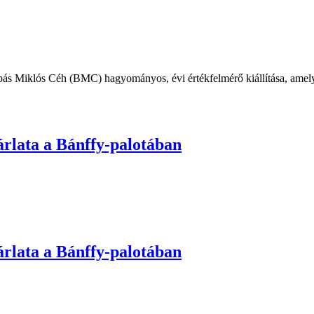
bás Miklós Céh (BMC) hagyományos, évi értékfelmérő kiállítása, amel
árlata a Bánffy-palotában
árlata a Bánffy-palotában