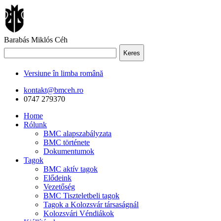
Barabás Miklós Céh
Keres
Versiune în limba română
kontakt@bmceh.ro
0747 279370
Home
Rólunk
BMC alapszabályzata
BMC története
Dokumentumok
Tagok
BMC aktív tagok
Elődeink
Vezetőség
BMC Tiszteletbeli tagok
Tagok a Kolozsvár társaságnál
Kolozsvári Véndiákok