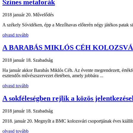
Színes metaforák
2018 január 20.
Művelődés
A székely Sóvidéken, épp a Mezőhavas előterén négy játékos patak siet
olvasd tovább
A BARABÁS MIKLÓS CÉH KOLOZSVÁ
2018 január 18.
Szabadság
Ha január akkor Barabás Miklós Céh. Az évente megrendezett, értékfe
esztendős művészszervezet életében, amely jobbára ...
olvasd tovább
A sokféleségben rejlik a közös jelentkezés
2018 január 18.
Szabadság
2018. január 20. Megnyílt a BMC kolozsvári csoportjának éves kiállí
olvasd tovább