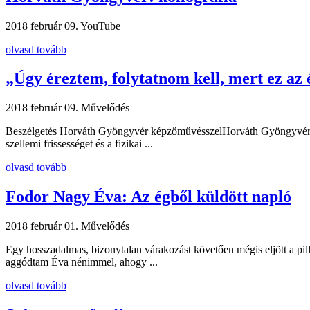
2018 február 09.
YouTube
olvasd tovább
„Úgy éreztem, folytatnom kell, mert ez az
2018 február 09.
Művelődés
Beszélgetés Horváth Gyöngyvér képzőművésszelHorváth Gyöngyvér graf
szellemi frissességet és a fizikai ...
olvasd tovább
Fodor Nagy Éva: Az égből küldött napló
2018 február 01.
Művelődés
Egy hosszadalmas, bizonytalan várakozást követően mégis eljött a pi
aggódtam Éva nénimmel, ahogy ...
olvasd tovább