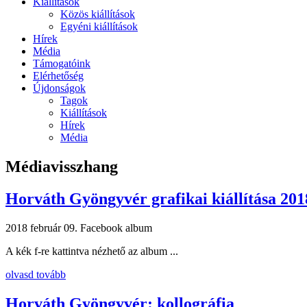
Kiállítások
Közös kiállítások
Egyéni kiállítások
Hírek
Média
Támogatóink
Elérhetőség
Újdonságok
Tagok
Kiállítások
Hírek
Média
Médiavisszhang
Horváth Gyöngyvér grafikai kiállítása 201
2018 február 09.
Facebook album
A kék f-re kattintva nézhető az album ...
olvasd tovább
Horváth Gyöngyvér: kollográfia