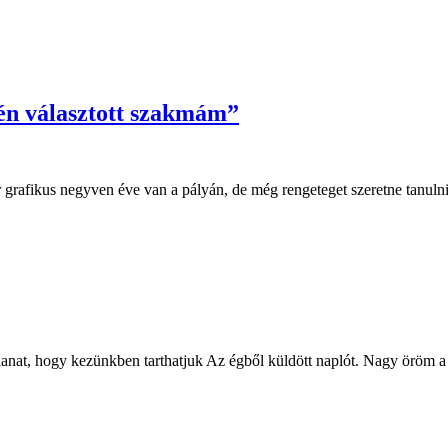
 én választott szakmám”
ikus negyven éve van a pályán, de még rengeteget szeretne tanulni. A 
llanat, hogy kezünkben tarthatjuk Az égből küldött naplót. Nagy öröm a