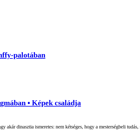
ánffy-palotában
agmában • Képek családja
 akár dinasztia ismeretes: nem kétséges, hogy a mesterségbeli tudás, s