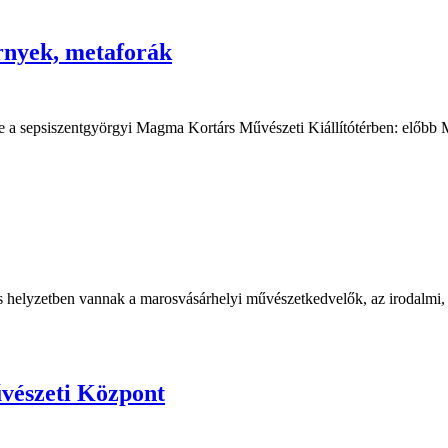
rnyek, metaforák
ste a sepsiszentgyörgyi Magma Kortárs Művészeti Kiállítótérben: előbb
es helyzetben vannak a marosvásárhelyi művészetkedvelők, az irodalmi, sz
vészeti Központ