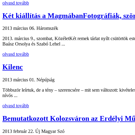
olvasd tovább
Két kiállítás a MagmábanFotográfiák, szö
2013 március 06.
Háromszék
2013. március 9., szombat, KözéletKét remek tárlat nyílt csütörtök e
Baász Orsolya és Szabó Lehel ...
olvasd tovább
Kilenc
2013 március 01.
Népújság
Többször leírtuk, de a tény – szerencsére – mit sem változott: kivétel
nívós ...
olvasd tovább
Bemutatkozott Kolozsváron az Erdélyi Mű
2013 február 22.
Új Magyar Szó