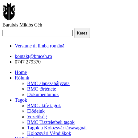
Barabás Miklós Céh
Keres
Versiune în limba română
kontakt@bmceh.ro
0747 279370
Home
Rólunk
BMC alapszabályzata
BMC története
Dokumentumok
Tagok
BMC aktív tagok
Elődeink
Vezetőség
BMC Tiszteletbeli tagok
Tagok a Kolozsvár társaságnál
Kolozsvári Véndiákok