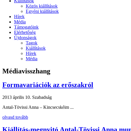
Kiállítások
Közös kiállítások
Egyéni kiállítások
Hírek
Média
Támogatóink
Elérhetőség
Újdonságok
Tagok
Kiállítások
Hírek
Média
Médiavisszhang
Formavariációk az erőszakról
2013 április 10.
Szabadság
Antal-Tövissi Anna – Kincsecskéim ...
olvasd tovább
Kiállítás-megnyitó Antal-Tövissi Anna mu