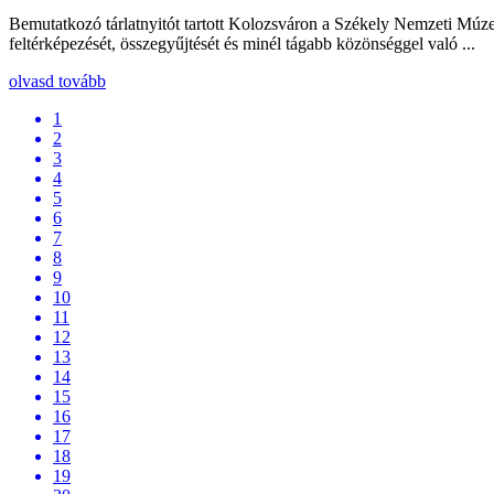
Bemutatkozó tárlatnyitót tartott Kolozsváron a Székely Nemzeti Múze
feltérképezését, összegyűjtését és minél tágabb közönséggel való ...
olvasd tovább
1
2
3
4
5
6
7
8
9
10
11
12
13
14
15
16
17
18
19