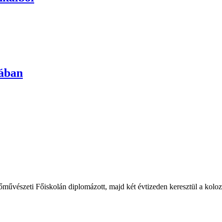
iában
űvészeti Főiskolán diplomázott, majd két évtizeden keresztül a kolozs