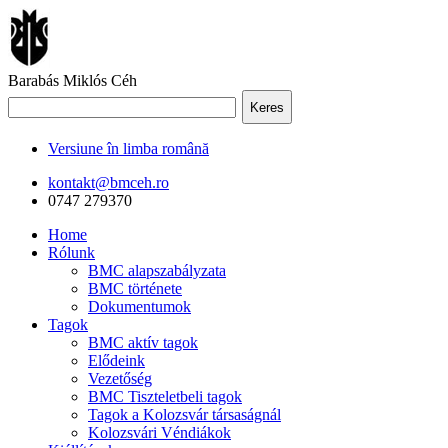
Barabás Miklós Céh
Keres
Versiune în limba română
kontakt@bmceh.ro
0747 279370
Home
Rólunk
BMC alapszabályzata
BMC története
Dokumentumok
Tagok
BMC aktív tagok
Elődeink
Vezetőség
BMC Tiszteletbeli tagok
Tagok a Kolozsvár társaságnál
Kolozsvári Véndiákok