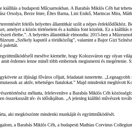
 kiállítás a budapesti Műcsarnokban. A Barabás Miklós Céh hat tehetség
ász Orsolya, Berze Imre, Éltes Barna, Lini Enikő, Marincas Mira, Máth
teremtésért felelős helyettes államtitkár szólt a népes érdeklődőkhöz
ket, amelyet a közös történelem és a kultúra font közénk. Ez a kiállít
űvészeti életbe.”. A helyettes államtitkár elmondta: 2015-ben a Múzeum
 Múzeum „Székely kaputól a törülközőig”, valamint a Bajor Gizi Szín
 palettát.
 együttműködésről mesélve kiemelte, hogy Kolozsváron egy olyan világ
át, amit érdemes lenne minél több embernek megismerni és megértenie. 
ykövete az ifjúsági főváros céljait, feladatait ismertette. „Legnagyobb
emutassuk az aktív, tehetséges fiatalokat.” Majd mindenkit meghívott K
vészettörténész méltatta, felelevenítve a Barabás Miklós Céh közösségfor
 összekuszált tér- és idősíkjában. „A jelenleg kiállító művészek továbbv
árta, aki megköszönte mindenki munkáját és együttműködését.
mozgalom, a Barabás Miklós Céh, a budapesti Mathias Corvinus Collegiu