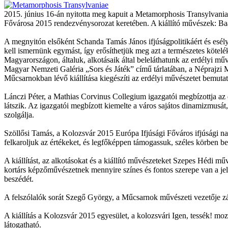
2015. június 16-án nyitotta meg kapuit a Metamorphosis Transylvaniae
Fővárosa 2015 rendezvénysorozat keretében. A kiállító művészek: Ba
A megnyitón elsőként Schanda Tamás János ifjúságpolitikáért és esély
kell ismernünk egymást, így erősíthetjük meg azt a természetes kötelé
Magyarországon, általuk, alkotásaik által beleláthatunk az erdélyi m
Magyar Nemzeti Galéria „Sors és Játék” című tárlatában, a Néprajzi
Műcsarnokban lévő kiállítása kiegészíti az erdélyi művészetet bemutató
Lánczi Péter, a Mathias Corvinus Collegium igazgatói megbízottja az
látszik. Az igazgatói megbízott kiemelte a város sajátos dinamizmus
szolgálja.
Szöllősi Tamás, a Kolozsvár 2015 Európa Ifjúsági Főváros ifjúsági nag
felkaroljuk az értékeket, és legfőképpen támogassuk, széles körben b
A kiállítást, az alkotásokat és a kiállító művészeteket Szepes Hédi mű
kortárs képzőművészetnek mennyire színes és fontos szerepe van a jelen
beszédét.
A felszólalók sorát Szegő György, a Műcsarnok művészeti vezetője z
A kiállítás a Kolozsvár 2015 egyesület, a kolozsvári Igen, tessék! 
látogatható.