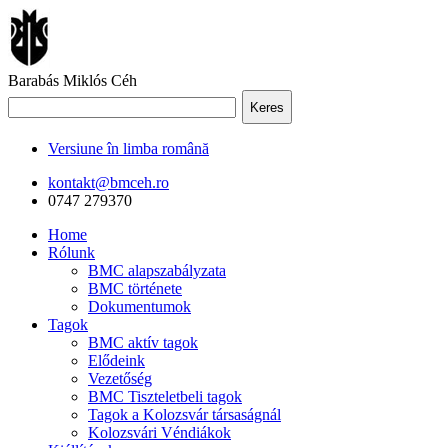
Barabás Miklós Céh
Keres
Versiune în limba română
kontakt@bmceh.ro
0747 279370
Home
Rólunk
BMC alapszabályzata
BMC története
Dokumentumok
Tagok
BMC aktív tagok
Elődeink
Vezetőség
BMC Tiszteletbeli tagok
Tagok a Kolozsvár társaságnál
Kolozsvári Véndiákok