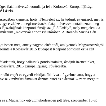
es fiatal művészét vonultatja fel a Kolozsvár Európa Ifjúsági
é László.
. Beszédében kiemelte, hogy „Nem elég az, ha tudunk egymásról, meg is
ás is egy eszköze a megismerésnek, fiatal művészek mutatkoznak meg
ok Éjszakájának központi témája az „Élő Erdély”, mely megjelenik a
észmúzeum „Kolozsvár anno” kiállításában. A Barabás Miklós Céh
ot ismert meg, amely nagyon eltér attól, amilyennek Magyarországról
Szerinte a Kolozsvár 2015 Budapest Központ pontosan ezt a célt
 feladatunk, hogy hallassuk gondolatainkat, átadjuk üzenetünket,
olozsvárra, 2015 Európa Ifjúsági Fővárosába.
máló erejét és egyedi vízióját, fölhívva a figyelmet arra, hogy a
iszik művészi álmaikat őszinte hittel és alázattal” – zárta meghitt
m és a Műcsarnok együttműködésében jött létre, szeptember 13-ig