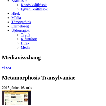
Kiállítások
Közös kiállítások
Egyéni kiállítások
Hírek
Média
Támogatóink
Elérhetőség
Újdonságok
Tagok
Kiállítások
Hírek
Média
Médiavisszhang
vissza
Metamorphosis Transylvaniae
2015 június 16.
más