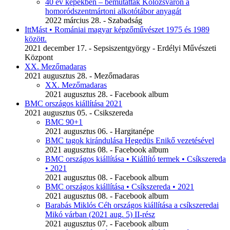
40 év képekben – bemutatták Kolozsváron a
homoródszentmártoni alkotótábor anyagát
2022 március 28. - Szabadság
IttMást • Romániai magyar képzőművészet 1975 és 1989
között.
2021 december 17. - Sepsiszentgyörgy - Erdélyi Művészeti
Központ
XX. Mezőmadaras
2021 augusztus 28. - Mezőmadaras
XX. Mezőmadaras
2021 augusztus 28. - Facebook album
BMC országos kiállítása 2021
2021 augusztus 05. - Csikszereda
BMC 90+1
2021 augusztus 06. - Hargitanépe
BMC tagok kirándulása Hegedüs Enikő vezetésével
2021 augusztus 08. - Facebook album
BMC országos kiállítása • Kiállító termek • Csíkszereda
• 2021
2021 augusztus 08. - Facebook album
BMC országos kiállítása • Csíkszereda • 2021
2021 augusztus 08. - Facebook album
Barabás Miklós Céh országos kiállítása a csíkszeredai
Mikó várban (2021 aug. 5) II-rész
2021 augusztus 07. - Facebook album