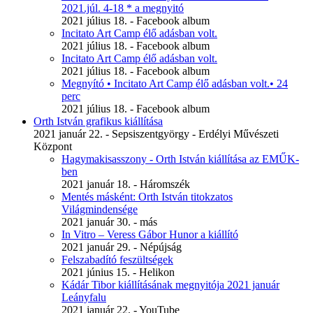
2021.júl. 4-18 * a megnyitó
2021 július 18. - Facebook album
Incitato Art Camp élő adásban volt.
2021 július 18. - Facebook album
Incitato Art Camp élő adásban volt.
2021 július 18. - Facebook album
Megnyító • Incitato Art Camp élő adásban volt.• 24
perc
2021 július 18. - Facebook album
Orth István grafikus kiállítása
2021 január 22. - Sepsiszentgyörgy - Erdélyi Művészeti
Központ
Hagymakisasszony - Orth István kiállítása az EMŰK-
ben
2021 január 18. - Háromszék
Mentés másként: Orth István titokzatos
Világmindensége
2021 január 30. - más
In Vitro – Veress Gábor Hunor a kiállító
2021 január 29. - Népújság
Felszabadító feszültségek
2021 június 15. - Helikon
Kádár Tibor kiállításának megnyitója 2021 január
Leányfalu
2021 január 22. - YouTube