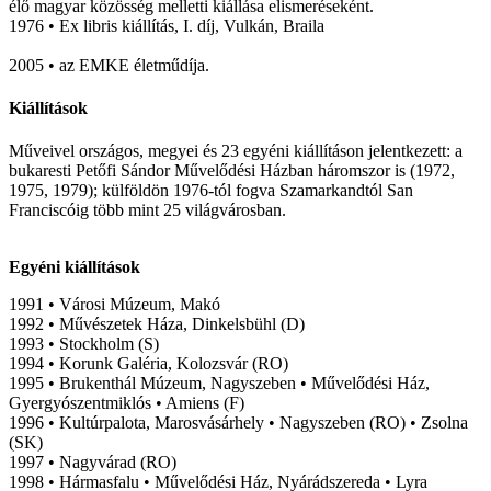
élő magyar közösség melletti kiállása elismeréseként.
1976 • Ex libris kiállítás, I. díj, Vulkán, Braila
2005 • az EMKE életműdíja.
Kiállítások
Műveivel országos, megyei és 23 egyéni kiállításon jelentkezett: a
bukaresti Petőfi Sándor Művelődési Házban háromszor is (1972,
1975, 1979); külföldön 1976-tól fogva Szamarkandtól San
Franciscóig több mint 25 világvárosban.
Egyéni kiállítások
1991 • Városi Múzeum, Makó
1992 • Művészetek Háza, Dinkelsbühl (D)
1993 • Stockholm (S)
1994 • Korunk Galéria, Kolozsvár (RO)
1995 • Brukenthál Múzeum, Nagyszeben • Művelődési Ház,
Gyergyószentmiklós • Amiens (F)
1996 • Kultúrpalota, Marosvásárhely • Nagyszeben (RO) • Zsolna
(SK)
1997 • Nagyvárad (RO)
1998 • Hármasfalu • Művelődési Ház, Nyárádszereda • Lyra