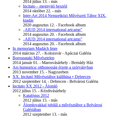
2014 július 13. - más
Incitato – megnyitó beszéd
2014 október 22. - más
Inter-Art 2014 Nemzetközi Művészeti Tábor XIX.
kiadás
2020 augusztus 12. - Facebook album
„AIUD 2014 international artcamp”
2014 augusztus 20. - Facebook album
„AIUD 2014 international artcamp”
2014 augusztus 20. - Facebook album
In memoriam Madách Imre
2014 március 27. - Kolozsvár - Apáczai Galéria
Borospataki Művésztelep
2014 január 01. - Marosvásárhely - Bernády Ház
Ars hungarica: otthonosság érzete a szórványban
2013 november 15. - Nagyszeben
XX. Incitató Művésztábor kiállítása • Debrecen
2012 szeptember 14. - Debrecen - Belvárosi Galéria
Incitato XX 2012 - Álomló
2012 július 15. - Kézdivásárhely
Katalógus 2012
2012 július 15. - más
Álomlovakkal jubilál a művésztábor a Belvárosi
Galériában
2012 szeptember 13. - más