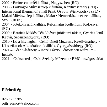
2002 • Eminescu emlékkiállítás, Nagyszeben (RO)
2003 • Fortyogói Művésztelep kiállítása, Kézdivásárhely (RO) •
International Biennal of Small Print, Ostrow-Wielkopolsky (PL) •
Makói Művésztelep kiállítás, Makó • Nemzetközi metszetkiállítás,
Szöul (ROK)
2004 • Jótékonysági kiállítás, Református Kollégium, Kolozsvár
(RO)
2009 • Barabás Miklós Céh 80 éves jubileumi tárlata, Gyárfás Jenő
Képtár, Sepsiszentgyörgy (RO)
2010 • Ló a hitvilágban, Céhtörténeti Múzeum, Kézdivásárhely •
Klasszikusok Alkotótábora kiállítás, Gyergyószárhegy (RO).
2021 – Kézdivásárhely, - Incze László Céhtörténeti Múzeum •
Incitato
2021 – Csíkszereda, Csíki Székely Múzeum • BMC országos tárlat
Elérhetőség
0269 233285
orth_piano@yahoo.com