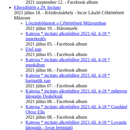
2021 szeptember 12. - Facebook album
Elkezdődött a 29. Incitato
2021 július 18. - Kézdivásárhely - Incze László Céhtörténeti
Múzeum
Lószimbólumok a Céhtörténeti Múzeumban
2021 július 19. - Háromszék
Katrosa * incitato alkotótábor 2021.júl. 4-18 *
ismerkedés
2021 július 05. - Facebook album
Első nap
2021 július 05. - Facebook album
Katrosa * incitato alkotótábor 2021.júl. 4-18 *
munkában
2021 július 06. - Facebook album
Katrosa * incitato alkotótábor 2021.júl. 4-18 *
harmadik nap
2021 július 07. - Facebook album
Katrosa * incitato alkotótábor 2021.júl. 4-18 * műterem
látogatás Deákéknál
2021 július 08. - Facebook album
Katrosa * incitato alkotótábor 2021.júl. 4-18 * Gazdáné
Olosz Ella
2021 július 08. - Facebook album
Katrosa * incitato alkotótábor 2021.júl. 4-18 * Lovarda
látogatás - lovas bemutató