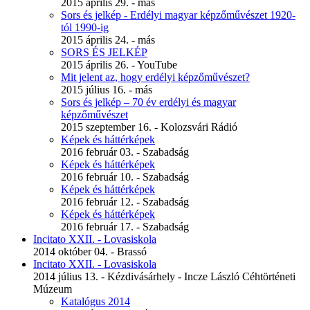
2015 április 29. - más
Sors és jelkép - Erdélyi magyar képzőművészet 1920-
tól 1990-ig
2015 április 24. - más
SORS ÉS JELKÉP
2015 április 26. - YouTube
Mit jelent az, hogy erdélyi képzőművészet?
2015 július 16. - más
Sors és jelkép – 70 év erdélyi és magyar
képzőművészet
2015 szeptember 16. - Kolozsvári Rádió
Képek és háttérképek
2016 február 03. - Szabadság
Képek és háttérképek
2016 február 10. - Szabadság
Képek és háttérképek
2016 február 12. - Szabadság
Képek és háttérképek
2016 február 17. - Szabadság
Incitato XXII. - Lovasiskola
2014 október 04. - Brassó
Incitato XXII. - Lovasiskola
2014 július 13. - Kézdivásárhely - Incze László Céhtörténeti
Múzeum
Katalógus 2014