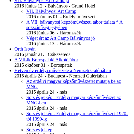
VII. Bálványosi Art Camp jó
2016 június 12. - Bálványos - Grand Hotel
VII. Bálványosi Art Camp
2016 március 01. - Erdélyi művészet
A VII. bálványosi képzőművészeti tábor tárlata * A
sokszínűség jegyében
2016 június 06. - Háromszék
Véget ért az Art Camp Bálványos jó
2016 június 13. - Háromszék
Orth István
2016 január 21. - Csíkszereda
A VII-ik Borospataki Alkotótábor
2015 október 01. - Borospatak
Hetven év erdélyi művészete a Nemzeti Galériában
2015 április 24. - Budapest - Nemzeti Galériában
Az erdélyi magyar képzőművészetet mutatja be az
MNG
2015 április 24. - más
Sors és jelkép - Erdélyi magyar képzőművészet az
MNG-ben
2015 április 24. - más
Sors és jelkép - Erdélyi magyar képzőművészet 1920-
tól 1990-ig
2015 április 24. - más
Sors és jelkép