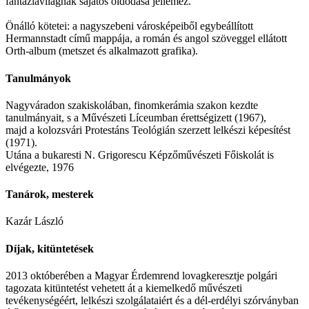
fantáziavilágnak sajátos oldódása jellemez.”
Önálló kötetei: a nagyszebeni városképeiből egybeállított
Hermannstadt című mappája, a román és angol szöveggel ellátott
Orth-album (metszet és alkalmazott grafika).
Tanulmányok
Nagyváradon szakiskolában, finomkerámia szakon kezdte
tanulmányait, s a Művészeti Líceumban érettségizett (1967),
majd a kolozsvári Protestáns Teológián szerzett lelkészi képesítést
(1971).
Utána a bukaresti N. Grigorescu Képzőművészeti Főiskolát is
elvégezte, 1976
Tanárok, mesterek
Kazár László
Díjak, kitüntetések
2013 októberében a Magyar Érdemrend lovagkeresztje polgári
tagozata kitüntetést vehetett át a kiemelkedő művészeti
tevékenységéért, lelkészi szolgálataiért és a dél-erdélyi szórványban