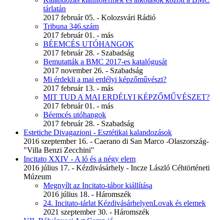
tárlatán
2017 február 05. - Kolozsvári Rádió
Tribuna 346.szám
2017 február 01. - más
BÉEMCÉS UTÓHANGOK
2017 február 28. - Szabadság
Bemutatták a BMC 2017-es katalógusát
2017 november 26. - Szabadság
Mi érdekli a mai erdélyi képzőművészt?
2017 február 13. - más
MIT TUD A MAI ERDÉLYI KÉPZŐMŰVÉSZET?
2017 február 01. - más
Béemcés utóhangok
2017 február 28. - Szabadság
Estetiche Divagazioni - Esztétikai kalandozások
2016 szeptember 16. - Caerano di San Marco -Olaszország-
"Villa Benzi Zecchini"
Incitato XXIV - A ló és a négy elem
2016 július 17. - Kézdivásárhely - Incze László Céhtörténeti
Múzeum
Megnyílt az Incitato-tábor kiállítása
2016 július 18. - Háromszék
24. Incitato-tárlat KézdivásárhelyenLovak és elemek
2021 szeptember 30. - Háromszék