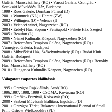
Galéria, Marosvásárhely (RO) • Városi Galéria, Csongrád •
Soroksári Művelődési Ház, Budapest
1999 • Rues Galerie, Dornbau-Fürnsal (D)
2001 • Wommels (NL) • Harare (ZW)
2002 • Willingen, (D) • Velence (I)
2003 • Velencei színei, Nagyszeben (RO)
2004 • Erdélyi Ház, Sopron • Felsőapold • Fekete Ház, Szeged
2005 • Beaufort (L)
2006 • Német Kulturális Központ, Nagyszeben (RO)
2007 • Református Templom Galéria, Nagyszeben (RO) •
Várnegyed Galéria, Budapest
2008 • Művelődési Ház, Székelyudvarhely (RO) • Budai Klub
Galéria, Budapest
2009 • Református Templom Galéria, Nagyszeben (RO) • Bernády
Ház, Marosvásárhely (RO)
2010 • Hungarica Kulturális Központ, Nagyszeben (RO).
Válogatott csoportos kiállítások
1995 • Országos Rajzkiállítás, Arad( RO)
1996,1997, 1998, 1999 • CSOMA, Kovászna (RO)
1999 • Grafika- Fesztivál, Kolozsvár (RO)
2000 • Szebeni Művészek kiállítása, Ingolstadt (D)
2001 • Országos Tárlat, Bukarest • International Biennal of Small
Print, Ostrow-Wielkopolsky (PL)