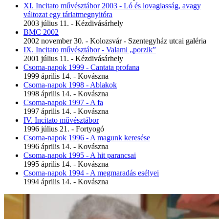
XI. Incitato művésztábor 2003 - Ló és lovagiasság, avagy
változat egy tárlatmegnyitóra
2003 július 11. - Kézdivásárhely
BMC 2002
2002 november 30. - Kolozsvár - Szentegyház utcai galéria
IX. Incitato művésztábor - Valami „porzik”
2001 július 11. - Kézdivásárhely
Csoma-napok 1999 - Cantata profana
1999 április 14. - Kovászna
Csoma-napok 1998 - Ablakok
1998 április 14. - Kovászna
Csoma-napok 1997 - A fa
1997 április 14. - Kovászna
IV. Incitato művésztábor
1996 július 21. - Fortyogó
Csoma-napok 1996 - A magunk keresése
1996 április 14. - Kovászna
Csoma-napok 1995 - A hit parancsai
1995 április 14. - Kovászna
Csoma-napok 1994 - A megmaradás esélyei
1994 április 14. - Kovászna