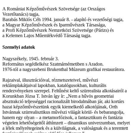
A Romániai Képzőművészek Szövetsége (az Országos
Vezetőtanács) tagja,
Barabás Miklós Céh 1994. január 8. - alapító és vezetőségi tagja,
a Magyar Képzőművészek és Iparművészek Társasága,
a Profi Képzőművészek Nemzetközi Szövetsége (Párizs) és
a Kelemen Lajos Műemlékvédő Társaság tagja.
Személyi adatok
Nagyszékely, 1945. február 3.
Református segédlelkész Szatmárnémetiben s Aradon.
1976-tól a nagyszebeni Brukenthal Múzeum grafikai restaurátora.
Rajzaival, illusztrációival, rézmetszeteivel, művészi
reklámplakátjaival lapokban, katalógusokban, kulturális
rendezvényeken szerepel. Feltűnést keltő szürrealista alkotásairól a
Korunkban Józsa T. István így ír: „Nem a hűvös geometriai
absztrakció teljességgel racionalizált birodalmában jár, aki kortárs
hazai képzőművészetünk egyik kiemelkedő alkotójának, Orth
Istvánnak szürrealisztikus művészi világát körül- és bebarangolja,
hanem egy olyan – a metamorfózisok, a fantasztikum és fantázia
végtelen lehetőségeitől áthímzett – dinamikus univerzumban, melyet
a lélek mélyrétegeinek és a külvilágnak, a valóságnak és a teremtett