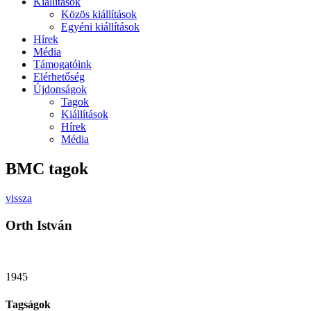
Kiállítások
Közös kiállítások
Egyéni kiállítások
Hírek
Média
Támogatóink
Elérhetőség
Újdonságok
Tagok
Kiállítások
Hírek
Média
BMC tagok
vissza
Orth István
1945
Tagságok