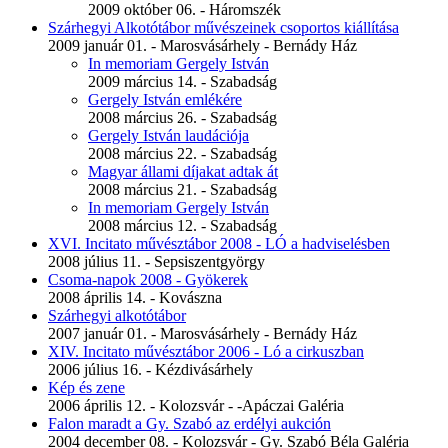
2009 október 06. - Háromszék
Szárhegyi Alkotótábor művészeinek csoportos kiállítása
2009 január 01. - Marosvásárhely - Bernády Ház
In memoriam Gergely István
2009 március 14. - Szabadság
Gergely István emlékére
2008 március 26. - Szabadság
Gergely István laudációja
2008 március 22. - Szabadság
Magyar állami díjakat adtak át
2008 március 21. - Szabadság
In memoriam Gergely István
2008 március 12. - Szabadság
XVI. Incitato művésztábor 2008 - LÓ a hadviselésben
2008 július 11. - Sepsiszentgyörgy
Csoma-napok 2008 - Gyökerek
2008 április 14. - Kovászna
Szárhegyi alkotótábor
2007 január 01. - Marosvásárhely - Bernády Ház
XIV. Incitato művésztábor 2006 - Ló a cirkuszban
2006 július 16. - Kézdivásárhely
Kép és zene
2006 április 12. - Kolozsvár - -Apáczai Galéria
Falon maradt a Gy. Szabó az erdélyi aukción
2004 december 08. - Kolozsvár - Gy. Szabó Béla Galéria