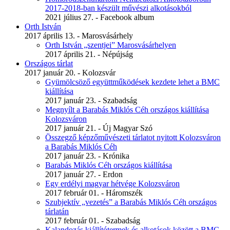
2017-2018-ban készült művészi alkotásokból
2021 július 27. - Facebook album
Orth István
2017 április 13. - Marosvásárhely
Orth István „szentjei” Marosvásárhelyen
2017 április 21. - Népújság
Országos tárlat
2017 január 20. - Kolozsvár
Gyümölcsöző együttműködések kezdete lehet a BMC
kiállítása
2017 január 23. - Szabadság
Megnyílt a Barabás Miklós Céh országos kiállítása
Kolozsváron
2017 január 21. - Új Magyar Szó
Összegző képzőművészeti tárlatot nyitott Kolozsváron
a Barabás Miklós Céh
2017 január 23. - Krónika
Barabás Miklós Céh országos kiállítása
2017 január 27. - Erdon
Egy erdélyi magyar hétvége Kolozsváron
2017 február 01. - Háromszék
Szubjektív „vezetés” a Barabás Miklós Céh országos
tárlatán
2017 február 01. - Szabadság
Kalandozás kiállítótermek és alkotások között a BMC