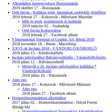
Alkotótábor tizenegyedszer Borospatakán
2019 október 17. - Borospatak
Orth István - Kultikus jelek, látomások szubjektív téridőben
2019 február 27. - Kolozsvár - Művészeti Muzeúm
Idők és terek, kontinensek és kultúrák
2019 március 02. - Szabadság
Orth István Kolozsváron
2019 február 27. - Facebook album
9 International Triennial of Graphic Art, Bitola 2018
2018 november 18. - Bitola - Macedónia
XXVI.-ik Incitato 2018 - VÁNDORLÓ/KÓBORLÓ
2018 július 15. - Kézdivásárhely
Incitato művésztábor Bálványosfürdőn - Vándorló/Kóborló.
2018 július 12. - Bálványosfürdő
Megnyílt a 26. Incitato művésztábor kiállítása *
Vándorló/Kóborló
2018 július 16. - Háromszék
Alter ego
2018 június 27. - Kolozsvár - Művészeti Múzeum
Alter ego
2018 június 27. - Facebook album
Homoródszentmártoni alkotótábor
2017 július 02. - Homoródszentmárton - Dávid Ferenc
ifjúsági ház
Homoródszentmártoni Nemzetközi Alkotótáborban