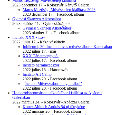
Maros Mezőségi Művésztelep kiállítása
2023 december 17. - Kolozsvár Kányfő Galéria
Maros Mezőségi Művésztelep kiállítása 2023
2023 december 17. - Facebook album
Gyimesi Skanzen Alkotótábor
2023 október 11. - Gyimesközéplok
Gyimesi Skanzen Alkotótábor
2023 október 11. - Facebook album
Incitato XXX • Ló+
2022 július 17. - Kézdivásárhely
Jubileumi, 30. Incitato lovas művésztábor a Katrosában
2022 július 17. - más
XXX Tárlatmegnyitó.
2022 július 17. - Facebook album
Incitato harmincadszor
2022 július 18. - Háromszék
Incitato Art Camp
2022 július 20. - Facebook album
„Íncitato Művésztábor hangulatábol"
2022 július 20. - Facebook album
Homoródszentmártoni alkotótábor kiállítása az Apáczai
Galériában
2022 március 24. - Kolozsvár - Apáczai Galéria
Koncz-Münich András 54 új fényképe
2022 március 26. - Facebook album