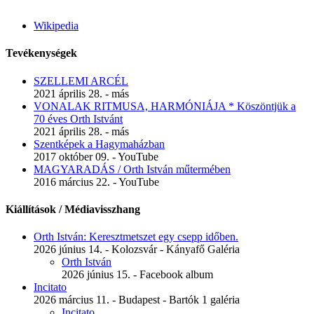
Wikipedia
Tevékenységek
SZELLEMI ARCÉL
2021 április 28. - más
VONALAK RITMUSA, HARMÓNIÁJA * ​Köszöntjük a
70 éves Orth Istvánt
2021 április 28. - más
Szentképek a Hagymaházban
2017 október 09. - YouTube
MAGYARADÁS / Orth István műtermében
2016 március 22. - YouTube
Kiállítások / Médiavisszhang
Orth István: Keresztmetszet egy csepp időben.
2026 június 14. - Kolozsvár - Kányafő Galéria
Orth István
2026 június 15. - Facebook album
Incitato
2026 március 11. - Budapest - Bartók 1 galéria
Incitato