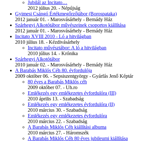
Jubilál az Incitato…
2012 július 20. - Népújság
Gyimesi Csángó Értékmegőrzőtábor (Borospataka)
2012 január 01. - Marosvásárhely - Bernády Ház
Szárhegyi Alkotótábor művészeinek csoportos kiállítása
2012 január 01. - Marosvásárhely - Bernády Ház
Incitato XVIII 2010 - Ló a hitvilágban
2010 július 18. - Kézdivásárhely
Incitato művésztábor: A ló a hitvilágban
2010 július 14. - Krónika
Szárhegyi Alkotótábor
2010 január 02. - Marosvásárhely - Bernády Ház
A Barabás Miklós Céh 80. évfordulója
2009 október 06. - Sepsiszentgyörgy - Gyárfás Jenő Képtár
80 éves a Barabás Miklós céh
2009 október 07. - Uh.ro
Emlékezés egy emlékezetes évfordulóra (III)
2010 április 13. - Szabadság
Emlékezés egy emlékezetes évfordulóra (II)
2010 március 30. - Szabadság
Emlékezés egy emlékezetes évfordulóra
2010 március 22. - Szabadság
A Barabás Miklós Céh kiállítási albuma
2010 március 27. - Háromszék
A Barabás Miklós Céh 80 éves jubileumi kiállítása