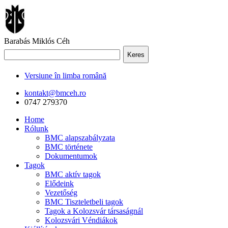
Barabás Miklós Céh
Keres
Versiune în limba română
kontakt@bmceh.ro
0747 279370
Home
Rólunk
BMC alapszabályzata
BMC története
Dokumentumok
Tagok
BMC aktív tagok
Elődeink
Vezetőség
BMC Tiszteletbeli tagok
Tagok a Kolozsvár társaságnál
Kolozsvári Véndiákok