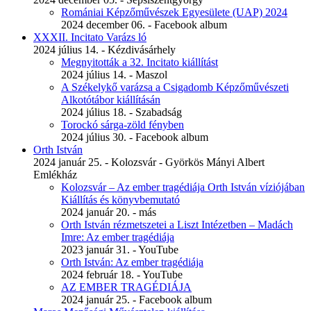
Romániai Képzőművészek Egyesülete (UAP) 2024
2024 december 06. - Facebook album
XXXII. Incitato Varázs ló
2024 július 14. - Kézdivásárhely
Megnyitották a 32. Incitato kiállítást
2024 július 14. - Maszol
A Székelykő varázsa a Csigadomb Képzőművészeti
Alkotótábor kiállításán
2024 július 18. - Szabadság
Torockó sárga-zöld fényben
2024 július 30. - Facebook album
Orth István
2024 január 25. - Kolozsvár - Györkös Mányi Albert
Emlékház
Kolozsvár – Az ember tragédiája Orth István víziójában
Kiállítás és könyvbemutató
2024 január 20. - más
Orth István rézmetszetei a Liszt Intézetben – Madách
Imre: Az ember tragédiája
2023 január 31. - YouTube
Orth István: Az ember tragédiája
2024 február 18. - YouTube
AZ EMBER TRAGÉDIÁJA
2024 január 25. - Facebook album