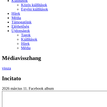
Kiállítások
Közös kiállítások
Egyéni kiállítások
Hírek
Média
Támogatóink
Elérhetőség
Újdonságok
Tagok
Kiállítások
Hírek
Média
Médiavisszhang
vissza
Incitato
2026 március 11.
Facebook album