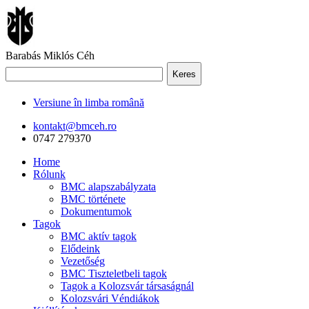
Barabás Miklós Céh
Keres
Versiune în limba română
kontakt@bmceh.ro
0747 279370
Home
Rólunk
BMC alapszabályzata
BMC története
Dokumentumok
Tagok
BMC aktív tagok
Elődeink
Vezetőség
BMC Tiszteletbeli tagok
Tagok a Kolozsvár társaságnál
Kolozsvári Véndiákok