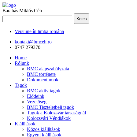
Barabás Miklós Céh
Keres
Versiune în limba română
kontakt@bmceh.ro
0747 279370
Home
Rólunk
BMC alapszabályzata
BMC története
Dokumentumok
Tagok
BMC aktív tagok
Elődeink
Vezetőség
BMC Tiszteletbeli tagok
Tagok a Kolozsvár társaságnál
Kolozsvári Véndiákok
Kiállítások
Közös kiállítások
Egyéni kiállítások