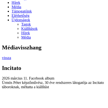
Hírek
Média
Támogatóink
Elérhetőség
Újdonságok
Tagok
Kiállítások
Hírek
Média
Médiavisszhang
vissza
Incitato
2026 március 11.
Facebook album
Ürmös Péter képzőművész, 30 éve rendszeres látogatója az Incitato
táboroknak, méltatta a kiállítást