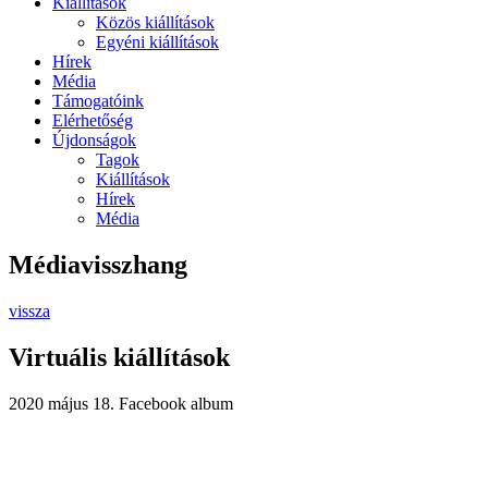
Kiállítások
Közös kiállítások
Egyéni kiállítások
Hírek
Média
Támogatóink
Elérhetőség
Újdonságok
Tagok
Kiállítások
Hírek
Média
Médiavisszhang
vissza
Virtuális kiállítások
2020 május 18.
Facebook album