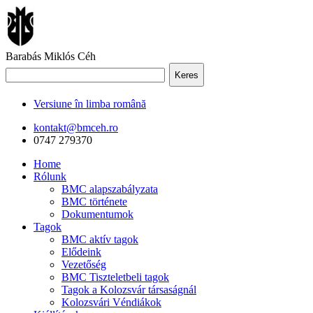
Barabás Miklós Céh
Keres
Versiune în limba română
kontakt@bmceh.ro
0747 279370
Home
Rólunk
BMC alapszabályzata
BMC története
Dokumentumok
Tagok
BMC aktív tagok
Elődeink
Vezetőség
BMC Tiszteletbeli tagok
Tagok a Kolozsvár társaságnál
Kolozsvári Véndiákok