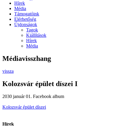
Hírek
Média
Támogatóink
Elérhetőség
Újdonságok
Tagok
Kiállítások
Hírek
Média
Médiavisszhang
vissza
Kolozsvár épület díszei I
2030 január 01.
Facebook album
Kolozsvár épület díszei
Hírek