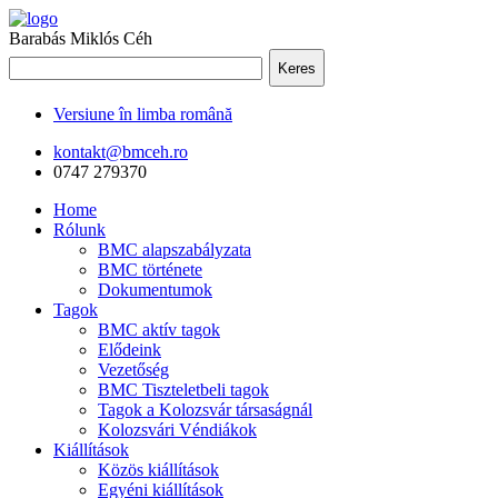
Barabás Miklós Céh
Keres
Versiune în limba română
kontakt@bmceh.ro
0747 279370
Home
Rólunk
BMC alapszabályzata
BMC története
Dokumentumok
Tagok
BMC aktív tagok
Elődeink
Vezetőség
BMC Tiszteletbeli tagok
Tagok a Kolozsvár társaságnál
Kolozsvári Véndiákok
Kiállítások
Közös kiállítások
Egyéni kiállítások