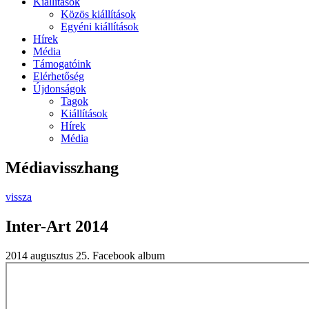
Kiállítások
Közös kiállítások
Egyéni kiállítások
Hírek
Média
Támogatóink
Elérhetőség
Újdonságok
Tagok
Kiállítások
Hírek
Média
Médiavisszhang
vissza
Inter-Art 2014
2014 augusztus 25.
Facebook album