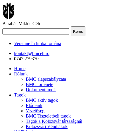
Barabás Miklós Céh
Keres
Versiune în limba română
kontakt@bmceh.ro
0747 279370
Home
Rólunk
BMC alapszabályzata
BMC története
Dokumentumok
Tagok
BMC aktív tagok
Elődeink
Vezetőség
BMC Tiszteletbeli tagok
Tagok a Kolozsvár társaságnál
Kolozsvári Véndiákok