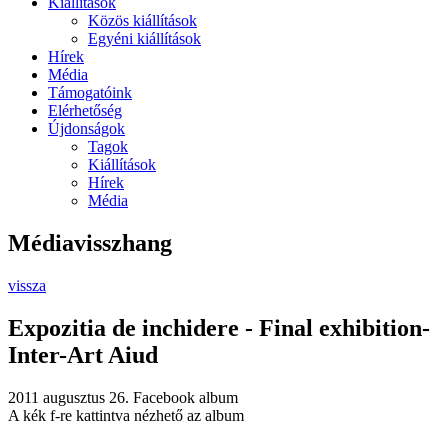
Kiállítások
Közös kiállítások
Egyéni kiállítások
Hírek
Média
Támogatóink
Elérhetőség
Újdonságok
Tagok
Kiállítások
Hírek
Média
Médiavisszhang
vissza
Expozitia de inchidere - Final exhibition-
Inter-Art Aiud
2011 augusztus 26.
Facebook album
A kék f-re kattintva nézhető az album