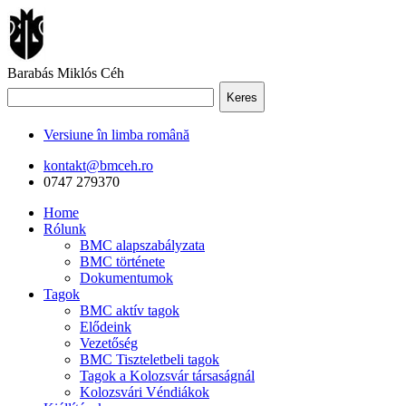
Barabás Miklós Céh
Keres
Versiune în limba română
kontakt@bmceh.ro
0747 279370
Home
Rólunk
BMC alapszabályzata
BMC története
Dokumentumok
Tagok
BMC aktív tagok
Elődeink
Vezetőség
BMC Tiszteletbeli tagok
Tagok a Kolozsvár társaságnál
Kolozsvári Véndiákok