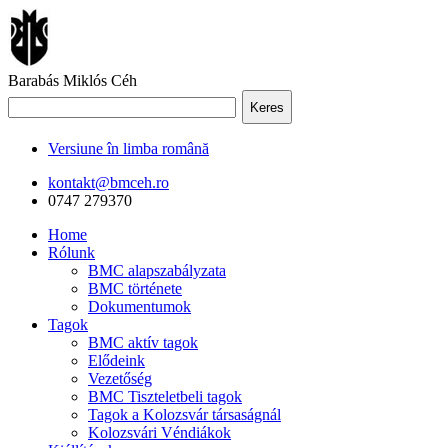
Barabás Miklós Céh
Keres
Versiune în limba română
kontakt@bmceh.ro
0747 279370
Home
Rólunk
BMC alapszabályzata
BMC története
Dokumentumok
Tagok
BMC aktív tagok
Elődeink
Vezetőség
BMC Tiszteletbeli tagok
Tagok a Kolozsvár társaságnál
Kolozsvári Véndiákok