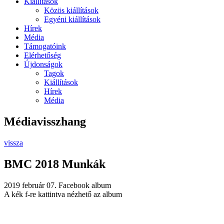
Kiállítások
Közös kiállítások
Egyéni kiállítások
Hírek
Média
Támogatóink
Elérhetőség
Újdonságok
Tagok
Kiállítások
Hírek
Média
Médiavisszhang
vissza
BMC 2018 Munkák
2019 február 07.
Facebook album
A kék f-re kattintva nézhető az album