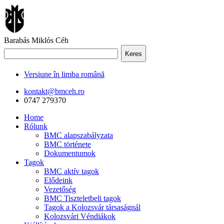
Barabás Miklós Céh
Keres
Versiune în limba română
kontakt@bmceh.ro
0747 279370
Home
Rólunk
BMC alapszabályzata
BMC története
Dokumentumok
Tagok
BMC aktív tagok
Elődeink
Vezetőség
BMC Tiszteletbeli tagok
Tagok a Kolozsvár társaságnál
Kolozsvári Véndiákok