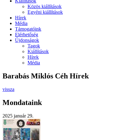
Kiállítások
Közös kiállítások
Egyéni kiállítások
Hírek
Média
Támogatóink
Elérhetőség
Újdonságok
Tagok
Kiállítások
Hírek
Média
Barabás Miklós Céh Hírek
vissza
Mondataink
2025 január 29.