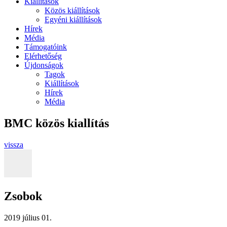
Kiállítások
Közös kiállítások
Egyéni kiállítások
Hírek
Média
Támogatóink
Elérhetőség
Újdonságok
Tagok
Kiállítások
Hírek
Média
BMC közös kiallítás
vissza
Zsobok
2019 július 01.