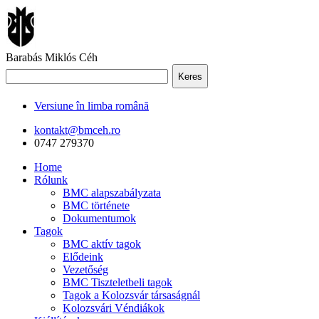
Barabás Miklós Céh
Keres
Versiune în limba română
kontakt@bmceh.ro
0747 279370
Home
Rólunk
BMC alapszabályzata
BMC története
Dokumentumok
Tagok
BMC aktív tagok
Elődeink
Vezetőség
BMC Tiszteletbeli tagok
Tagok a Kolozsvár társaságnál
Kolozsvári Véndiákok