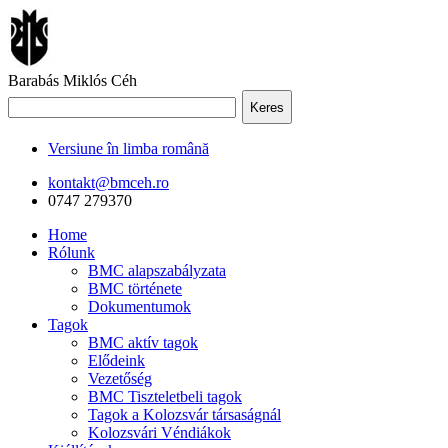
Barabás Miklós Céh
Keres
Versiune în limba română
kontakt@bmceh.ro
0747 279370
Home
Rólunk
BMC alapszabályzata
BMC története
Dokumentumok
Tagok
BMC aktív tagok
Elődeink
Vezetőség
BMC Tiszteletbeli tagok
Tagok a Kolozsvár társaságnál
Kolozsvári Véndiákok