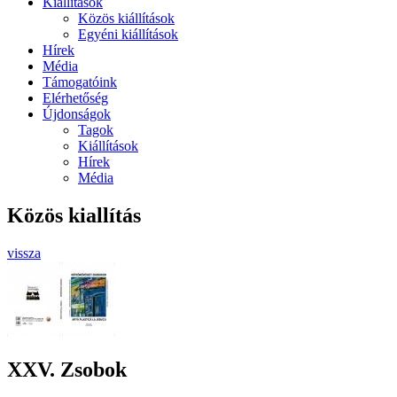
Kiállítások
Közös kiállítások
Egyéni kiállítások
Hírek
Média
Támogatóink
Elérhetőség
Újdonságok
Tagok
Kiállítások
Hírek
Média
Közös kiallítás
vissza
XXV. Zsobok