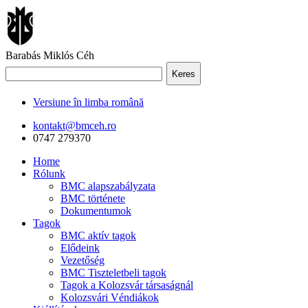
Barabás Miklós Céh
Keres
Versiune în limba română
kontakt@bmceh.ro
0747 279370
Home
Rólunk
BMC alapszabályzata
BMC története
Dokumentumok
Tagok
BMC aktív tagok
Elődeink
Vezetőség
BMC Tiszteletbeli tagok
Tagok a Kolozsvár társaságnál
Kolozsvári Véndiákok