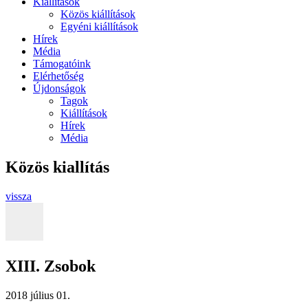
Kiállítások
Közös kiállítások
Egyéni kiállítások
Hírek
Média
Támogatóink
Elérhetőség
Újdonságok
Tagok
Kiállítások
Hírek
Média
Közös kiallítás
vissza
XIII. Zsobok
2018 július 01.